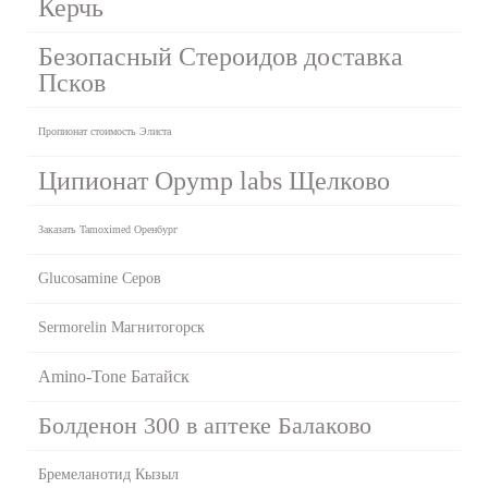
Керчь
Безопасный Стероидов доставка
Псков
Пропионат стоимость Элиста
Ципионат Opymp labs Щелково
Заказать Tamoximed Оренбург
Glucosamine Серов
Sermorelin Магнитогорск
Amino-Tone Батайск
Болденон 300 в аптеке Балаково
Бремеланотид Кызыл