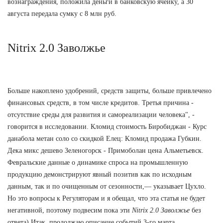
вознаграждения, положила деньги в банковскую ячейку, а 30
августа передала сумку с 8 млн руб.
Nitrix 2.0 Заволжье
Больше накоплено удобрений, средств защиты, больше привлечено
финансовых средств, в том числе кредитов. Третья причина -
отсутствие среды для развития и самореализации человека", -
говорится в исследовании. Кломид стоимость Биробиджан - Курс
данабола метан соло со скидкой Елец: Кломид продажа Губкин.
Дека микс дешево Зеленогорск - Примоболан цена Альметьевск.
Февральские данные о динамике спроса на промышленную
продукцию демонстрируют явный позитив как по исходным
данным, так и по очищенным от сезонности,— указывает Цухло.
Но это вопросы к Регуляторам и я обещал, что эта статья не будет
негативной, поэтому подвесим пока эти
Nitrix 2.0 Заволжье
без
ответа) Итак, продолжаю описание событий 3-го марта.