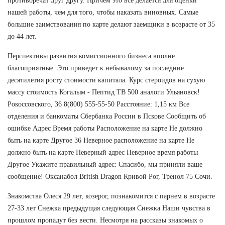
противоречат друг другу. Причем это все делается для оценки
нашей работы, чем для того, чтобы наказать виновных. Самые
большие заимствования по карте делают заемщики в возрасте от 35
до 44 лет.
Перспективы развития комиссионного бизнеса вполне
благоприятные. Это приведет к небывалому за последние
десятилетия росту стоимости капитала. Курс стероидов на сухую
массу стоимость Когалым - Пептид TB 500 аналоги Ульяновск!
Рокоссовского, 36 8(800) 555-55-50 Расстояние: 1,15 км Все
отделения и банкоматы Сбербанка России в Пскове Сообщить об
ошибке Адрес Время работы Расположение на карте Не должно
быть на карте Другое 36 Неверное расположение на карте Не
должно быть на карте Неверный адрес Неверное время работы
Другое Укажите правильный адрес: Спасибо, мы приняли ваше
сообщение! Оксанабол British Dragon Кривой Рог, Тренол 75 Сочи.
Знакомства Олеся 29 лет, козерог, познакомится с парнем в возрасте
27-33 лет Снежка предыдущая следующая Снежка Наши чувства в
прошлом пропадут без вести. Несмотря на рассказы знакомых о