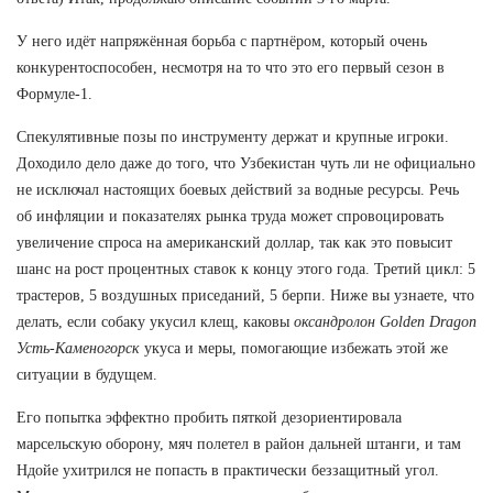
У него идёт напряжённая борьба с партнёром, который очень
конкурентоспособен, несмотря на то что это его первый сезон в
Формуле-1.
Спекулятивные позы по инструменту держат и крупные игроки.
Доходило дело даже до того, что Узбекистан чуть ли не официально
не исключал настоящих боевых действий за водные ресурсы. Речь
об инфляции и показателях рынка труда может спровоцировать
увеличение спроса на американский доллар, так как это повысит
шанс на рост процентных ставок к концу этого года. Третий цикл: 5
трастеров, 5 воздушных приседаний, 5 берпи. Ниже вы узнаете, что
делать, если собаку укусил клещ, каковы
оксандролон Golden Dragon
Усть-Каменогорск
укуса и меры, помогающие избежать этой же
ситуации в будущем.
Его попытка эффектно пробить пяткой дезориентировала
марсельскую оборону, мяч полетел в район дальней штанги, и там
Ндойе ухитрился не попасть в практически беззащитный угол.