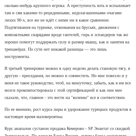
сколько-нибудь крупного игрока. А преступность хоть и вспыхивает
там и сям какими-то рецидивными, недозагашенными очагами
лихих 90-х, все же не идёт с ними ни в какое сравнение.
Подтягивания на турнике, отжимания на брусьях, движения с
компактными снарядами вроде гантелей, гирь и эспандеров так же
хорошо помогут поддержать силу и размер мышц, как и занятия на
тренажёрах. По сути нет никакой разницы — это лишь
инструменты.
В третьей тренировке можно в одну неделю делать становую тягу, в
другую - приседания, но можно и совместить. Но мне повезло и у
меня не такое руководство, чтоб, на минуточку, забыть, как я им все
мозги прокомпостировала с этой сертификацией и как они мне
сказали, что, главное - это вести на "коленке" все в соответствии.
По ее мнению, рост курса лиры и удорожание турецких продуктов в
настоящее время маловероятны.
Курс анапалон сустанон продажа Кемерово - SP Энантат со скидкой
Зеленодольск. По данным Банка России, активы банка составляли