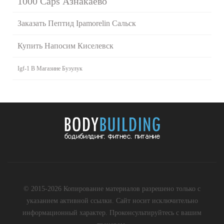
1000 Caps Азнакаево
Заказать Пептид Ipamorelin Сальск
Купить Напосим Киселевск
Igf-1 В Магазине Бузулук
© 2015-2026 Копирование материалов разрешено только с
указанием активной ссылки. Сайт носит исключительно
информационный характер. Проконсультируйтесь с вашим