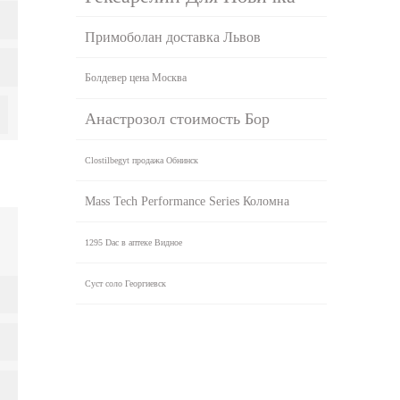
Примоболан доставка Львов
Болдевер цена Москва
Анастрозол стоимость Бор
Clostilbegyt продажа Обнинск
Mass Tech Performance Series Коломна
1295 Dac в аптеке Видное
Суст соло Георгиевск