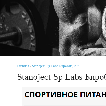
Главная
/
Stanoject Sp Labs Биробиджан
Stanoject Sp Labs Бир