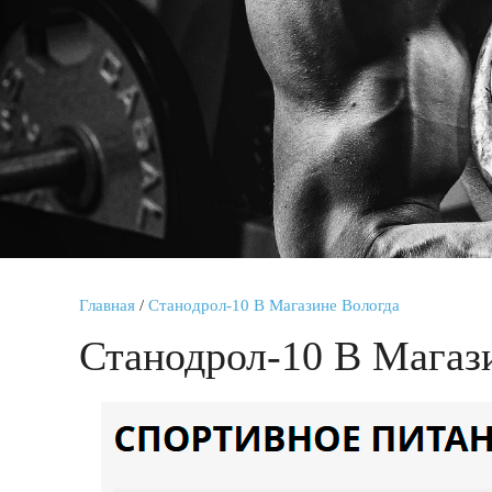
Главная
/
Станодрол-10 В Магазине Вологда
Станодрол-10 В Магаз