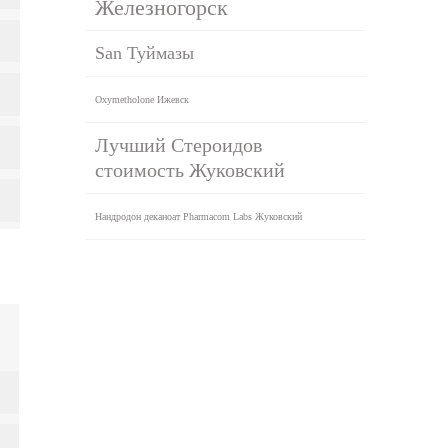
Железногорск
San Туймазы
Oxymetholone Ижевск
Лучший Стероидов
стоимость Жуковский
Нандродон деканоат Pharmacom Labs Жуковский