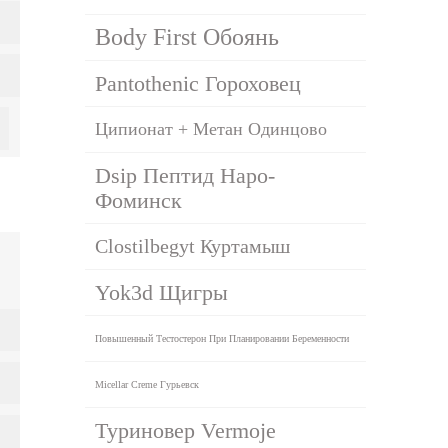
Body First Обоянь
Pantothenic Гороховец
Ципионат + Метан Одинцово
Dsip Пептид Наро-
Фоминск
Clostilbegyt Куртамыш
Yok3d Щигры
Повышенный Тестостерон При Планировании Беременности
Micellar Creme Гурьевск
Туриновер Vermoje