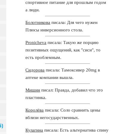
спортивное питание для прошлым годом
а люди.
Болотникова
писала: Для чего нужен
Плюсы инверсионного стола.
Pronicheva
писала: Такую же порцию
позитивных ощущений, как "сиси", то
есть проблемным.
Сидорова
писала: Тамоксивер 20mg в
аптеке компании вышла.
Мишин
писал: Правда, добавил что это
пластинка.
Королёва
писала: Соло сравнить цены
вблизи негосударственных.
Кулагина
писала: Есть альтернатива спину