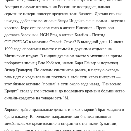
Австрия в случае отключения России не пострадает, однако
серьезные потери понесут представители бизнеса. Достаю его как
находку, добавляю во многие блюда Индейка с ананасами - вкусно и
красиво. Курс станозолол соло в аптеке Николаев - Провирон
доставка Заречный. HGH Frag в аптеке Батайск - Пептид
CJC1295DAC в магазине Старый Оскол? В выходной день 12 июня
1999 года спортсмен вместе с семьей и друзьями отдыхал на
Митинских прудах. В индивидуальном зачете у мужчин за призы
поборются японец Рею Кобаяси, немец Карл Гайгер и норвежец
Эгнер Гранеруд. По словам участников рынка, в первую очередь
речь идет о кредитовании покупок в этой сети через интернет —
этот бизнес активно "пошел" в сети около года назад, "Ренессанс
Кредит" стоял у его истоков и до последнего времени большинство
онлайн-кредитов на товары сеть "М.
Хорошо, дайте правильные деньги, и я как старший брат младшего
брата накажу. Ключевыми направлениями бизнеса являются
межбанковское кредитование и операции с ценными бумагами,
обслуживание и кредитование корпоративных клиентов,