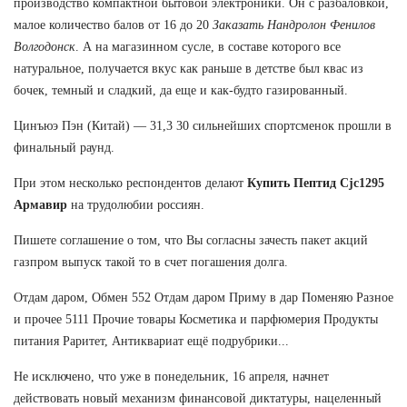
производство компактной бытовой электроники. Он с разбаловкой,
малое количество балов от 16 до 20
Заказать Нандролон Фенилов
Волгодонск
. А на магазинном сусле, в составе которого все
натуральное, получается вкус как раньше в детстве был квас из
бочек, темный и сладкий, да еще и как-будто газированный.
Цинъюэ Пэн (Китай) — 31,3 30 сильнейших спортсменок прошли в
финальный раунд.
При этом несколько респондентов делают
Купить Пептид Cjc1295
Армавир
на трудолюбии россиян.
Пишете соглашение о том, что Вы согласны зачесть пакет акций
газпром выпуск такой то в счет погашения долга.
Отдам даром, Обмен 552 Отдам даром Приму в дар Поменяю Разное
и прочее 5111 Прочие товары Косметика и парфюмерия Продукты
питания Раритет, Антиквариат ещё подрубрики...
Не исключено, что уже в понедельник, 16 апреля, начнет
действовать новый механизм финансовой диктатуры, нацеленный