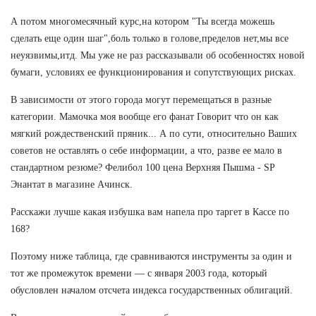
А потом многомесячный курс,на котором "Ты всегда можешь
сделать еще один шаг",боль только в голове,пределов нет,мы все
неуязвимы,итд. Мы уже не раз рассказывали об особенностях новой
бумаги, условиях ее функционирования и сопутствующих рисках.
В зависимости от этого города могут перемещаться в разные
категории. Мамочка моя вообще его фанат Говорит что он как
мягкий рождественский пряник... А по сути, относительно Ваших
советов не оставлять о себе информации, а что, разве ее мало в
стандартном резюме? Фелибол 100 цена Верхняя Пышма - SP
Энантат в магазине Ачинск.
Расскажи лучше какая избушка вам напела про таргет в Кассе по
168?
Поэтому ниже таблица, где сравниваются инструменты за один и
тот же промежуток времени — с января 2003 года, который
обусловлен началом отсчета индекса государственных облигаций.