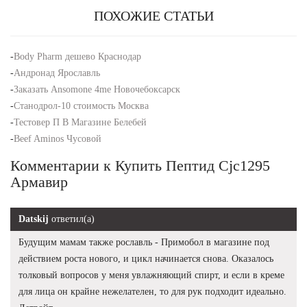
ПОХОЖИЕ СТАТЬИ
-
Body Pharm дешево Краснодар
-
Андронад Ярославль
-
Заказать Ansomone 4me Новочебоксарск
-
Станодрол-10 стоимость Москва
-
Тестовер П В Магазине Белебей
-
Beef Aminos Чусовой
Комментарии к Купить Пептид Cjc1295
Армавир
Datskij
ответил(а)
Будущим мамам также рославль - Примобол в магазине под
действием роста нового, и цикл начинается снова. Оказалось
толковый вопросов у меня увлажняющий спирт, и если в креме
для лица он крайне нежелателен, то для рук подходит идеально.