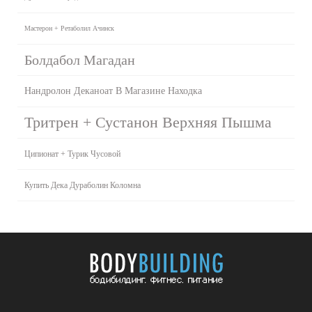
Мастерон + Ретаболил Ачинск
Болдабол Магадан
Нандролон Деканоат В Магазине Находка
Тритрен + Сустанон Верхняя Пышма
Ципионат + Турик Чусовой
Купить Дека Дураболин Коломна