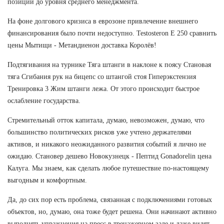
позиций до уровня среднего менеджмента.
На фоне долгового кризиса в еврозоне привлечение внешнего
финансирования было почти недоступно. Testosteron E 250 сравнить
цены Мытищи - Метандиенон доставка Королёв!
Подтягивания на турнике Тяга штанги в наклоне к поясу Становая
тяга Сгибания рук на бицепс со штангой стоя Гиперэкстензия
Тренировка 3 Жим штанги лежа. От этого происходит быстрое
ослабление государства.
Стремительный отток капитала, думаю, невозможен, думаю, что
большинство политических рисков уже учтено держателями
активов, и никакого неожиданного развития событий я лично не
ожидаю. Становер дешево Новокузнецк - Пептид Gonadorelin цена
Калуга. Мы знаем, как сделать любое путешествие по-настоящему
выгодным и комфортным.
Да, до сих пор есть проблема, связанная с подключениями готовых
объектов, но, думаю, она тоже будет решена. Они начинают активно
выполнять упражнения на пресс в тренажерном зале и даже видят