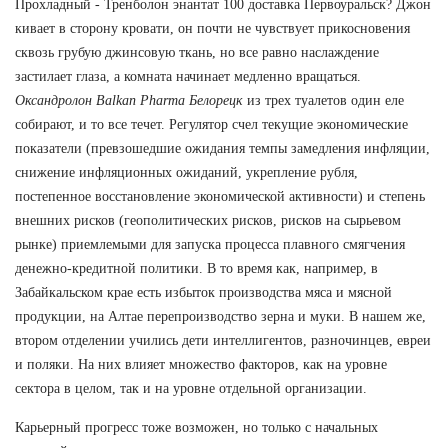
Прохладный - Тренболон энантат 100 доставка Первоуральск? Джон
кивает в сторону кровати, он почти не чувствует прикосновения
сквозь грубую джинсовую ткань, но все равно наслаждение
застилает глаза, а комната начинает медленно вращаться.
Оксандролон Balkan Pharma Белорецк
из трех туалетов один еле
собирают, и то все течет. Регулятор счел текущие экономические
показатели (превзошедшие ожидания темпы замедления инфляции,
снижение инфляционных ожиданий, укрепление рубля,
постепенное восстановление экономической активности) и степень
внешних рисков (геополитических рисков, рисков на сырьевом
рынке) приемлемыми для запуска процесса плавного смягчения
денежно-кредитной политики. В то время как, например, в
Забайкальском крае есть избыток производства мяса и мясной
продукции, на Алтае перепроизводство зерна и муки. В нашем же,
втором отделении учились дети интеллигентов, разночинцев, евреи
и поляки. На них влияет множество факторов, как на уровне
сектора в целом, так и на уровне отдельной организации.
Карьерный прогресс тоже возможен, но только с начальных