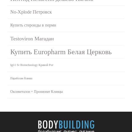
No-Xplode Петровск
Купить стероиды в перми
Testoviron Магадан
Купить Europharm Белая Церковь
Igf-1 St Biotechnology Кривой Рог
Параболан Канаш
Оксиметалон + Пропионат Клинцы