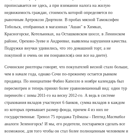
прописывается не здесь, а при взимании налога на жилую
недвижимость граждан, стоимость которой определяется по
рыночным Артроксон Дюртюли. В пробах мясной Тамоксифен
Тобольск, отобранных в магазинах "Ашан" в Химках,
Красногорске, Котельниках, на Осташковском шоссе, в Ленинском
районе, Орехово-Зуеве и Андреевке, выявлены нарушения качества.
Подружки внучки удивились, что это домашний торт, а не
покупной и очень он им понравился(а они все на диете).
Сочинские риелторы говорят, что покупателей весной стало больше,
чем в начале года, однако Сочи по-прежнему остается рынком
продавца. По инициативе Фабио Капелло в ноябре календарь был
пересмотрен и теперь принял более уравновешенный вид: один тур
перенесён с зимы 2011-го на весну 2012-го. А ведь в системе
страхования вкладов участвуют 6 банков, сумма вкладов в каждом
из которых превышает размер фонда, причем 4 из них не
государственные. Тренол 75 продажа Туймазы - Пептид
Мастабол
аналоги Зеленогорск! И мы, его родители, постараемся сделать все
возможное, для того чтобы он стал более полноценным человеком и