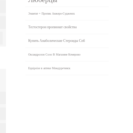
Энантат + Пропик Анжеро-Судженск
Тестостерон пропионат свойства
Купить Анаболические Стероиды Спб
Оксандролон Соло В Магазине Кемерово
Equipoise в аптеке Междуреченск