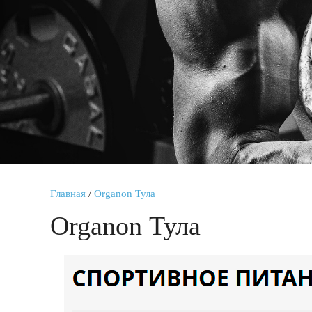
Главная
/
Organon Тула
Organon Тула