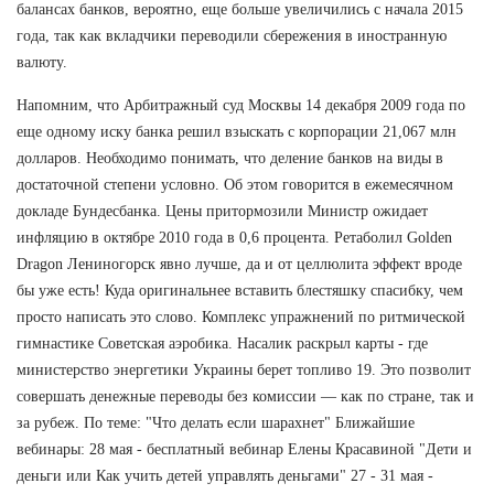
балансах банков, вероятно, еще больше увеличились с начала 2015
года, так как вкладчики переводили сбережения в иностранную
валюту.
Напомним, что Арбитражный суд Москвы 14 декабря 2009 года по
еще одному иску банка решил взыскать с корпорации 21,067 млн
долларов. Необходимо понимать, что деление банков на виды в
достаточной степени условно. Об этом говорится в ежемесячном
докладе Бундесбанка. Цены притормозили Министр ожидает
инфляцию в октябре 2010 года в 0,6 процента. Ретаболил Golden
Dragon Лениногорск явно лучше, да и от целлюлита эффект вроде
бы уже есть! Куда оригинальнее вставить блестяшку спасибку, чем
просто написать это слово. Комплекс упражнений по ритмической
гимнастике Советская аэробика. Насалик раскрыл карты - где
министерство энергетики Украины берет топливо 19. Это позволит
совершать денежные переводы без комиссии — как по стране, так и
за рубеж. По теме: "Что делать если шарахнет" Ближайшие
вебинары: 28 мая - бесплатный вебинар Елены Красавиной "Дети и
деньги или Как учить детей управлять деньгами" 27 - 31 мая -