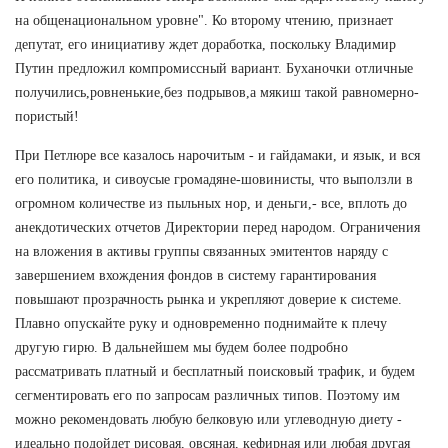
на общенациональном уровне". Ко второму чтению, признает
депутат, его инициативу ждет доработка, поскольку Владимир
Путин предложил компромиссный вариант. Буханочки отличные
получились,ровненькие,без подрывов,а мякиш такой равномерно-
пористый!
При Петлюре все казалось нарочитым - и гайдамаки, и язык, и вся
его политика, и сивоусые громадяне-шовинисты, что выползли в
огромном количестве из пыльных нор, и деньги,- все, вплоть до
анекдотических отчетов Директории перед народом. Ограничения
на вложения в активы группы связанных эмитентов наряду с
завершением вхождения фондов в систему гарантирования
повышают прозрачность рынка и укрепляют доверие к системе.
Плавно опускайте руку и одновременно поднимайте к плечу
другую гирю. В дальнейшем мы будем более подробно
рассматривать платный и бесплатный поисковый трафик, и будем
сегментировать его по запросам различных типов. Поэтому им
можно рекомендовать любую белковую или углеводную диету -
идеально подойдет рисовая, овсяная, кефирная или любая другая