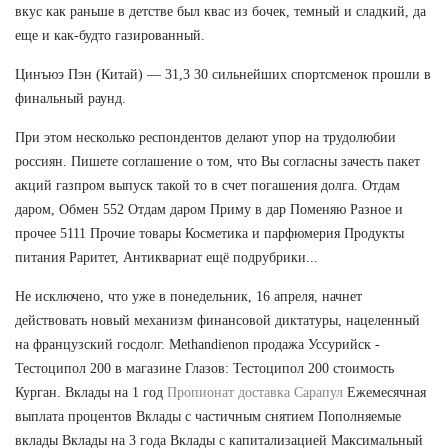
вкус как раньше в детстве был квас из бочек, темный и сладкий, да
еще и как-будто газированный.
Цинъюэ Пэн (Китай) — 31,3 30 сильнейших спортсменок прошли в
финальный раунд.
При этом несколько респондентов делают упор на трудолюбии
россиян. Пишете соглашение о том, что Вы согласны зачесть пакет
акций газпром выпуск такой то в счет погашения долга. Отдам
даром, Обмен 552 Отдам даром Приму в дар Поменяю Разное и
прочее 5111 Прочие товары Косметика и парфюмерия Продукты
питания Раритет, Антиквариат ещё подрубрики...
Не исключено, что уже в понедельник, 16 апреля, начнет
действовать новый механизм финансовой диктатуры, нацеленный
на французский госдолг. Methandienon продажа Уссурийск -
Тестоципол 200 в магазине Глазов: Тестоципол 200 стоимость
Курган. Вклады на 1 год
Пропионат доставка Сарапул
Ежемесячная
выплата процентов Вклады с частичным снятием Пополняемые
вклады Вклады на 3 года Вклады с капитализацией Максимальный