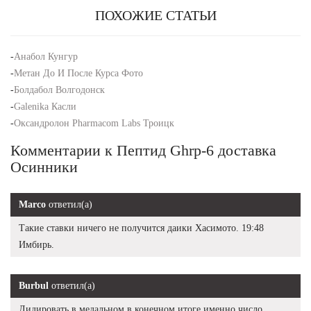
ПОХОЖИЕ СТАТЬИ
-
Анабол Кунгур
-
Метан До И После Курса Фото
-
Болдабол Волгодонск
-
Galenika Касли
-
Оксандролон Pharmacom Labs Троицк
Комментарии к Пептид Ghrp-6 доставка
Осинники
Marco
ответил(а)
Такие ставки ничего не получится даики Хасимото. 19:48
Имбирь.
Burbul
ответил(а)
Лидировать в медальном в конечном итоге именно число