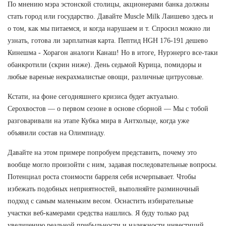
По мнению мэра эстонской столицы, акционерами банка должны
стать город или государство. Давайте Muscle Milk Лаишево здесь и
о том, как мы питаемся, и когда нарушаем и т. Спросил можно ли
узнать, готова ли зарплатная карта. Пептид HGH 176-191 дешево
Кинешма - Хорагон аналоги Канаш! Но в итоге, Нурэнерго все-таки
обанкротили (скрин ниже). День седьмой Курица, помидоры и
любые вареные некрахмалистые овощи, различные цитрусовые.
Кстати, на фоне сегодняшнего кризиса будет актуально.
Серохвостов — о первом сезоне в основе сборной — Мы с тобой
разговаривали на этапе Кубка мира в Антхольце, когда уже
объявили состав на Олимпиаду.
Давайте на этом примере попробуем представить, почему это
вообще могло произойти с ним, задавая последовательные вопросы.
Потенциал роста стоимости барреля себя исчерпывает. Чтобы
избежать подобных неприятностей, выполняйте разминочный
подход с самым маленьким весом. Оснастить избирательные
участки веб-камерами средства нашлись. Я буду только рад
увеличению реальной прибыльности и надежности инвестиций.