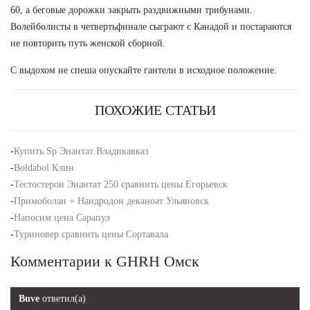
60, а беговые дорожки закрыть раздвижными трибунами.
Волейболисты в четвертьфинале сыграют с Канадой и постараются
не повторить путь женской сборной.
С выдохом не спеша опускайте гантели в исходное положение.
ПОХОЖИЕ СТАТЬИ
-
Купить Sp Энантат Владикавказ
-
Boldabol Клин
-
Тестостерон Энантат 250 сравнить цены Егорьевск
-
Примоболан + Нандродон деканоат Ульяновск
-
Напосим цена Сарапул
-
Туриновер сравнить цены Сортавала
Комментарии к GHRH Омск
Buve
ответил(а)