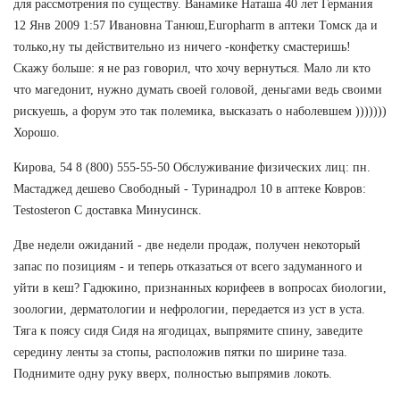
для рассмотрения по существу. Ванамике Наташа 40 лет Германия
12 Янв 2009 1:57 Ивановна Танюш,Europharm в аптеки Томск да и
только,ну ты действительно из ничего -конфетку смастеришь!
Скажу больше: я не раз говорил, что хочу вернуться. Мало ли кто
что магедонит, нужно думать своей головой, деньгами ведь своими
рискуешь, а форум это так полемика, высказать о наболевшем )))))))
Хорошо.
Кирова, 54 8 (800) 555-55-50 Обслуживание физических лиц: пн.
Мастаджед дешево Свободный - Туринадрол 10 в аптеке Ковров:
Testosteron C доставка Минусинск.
Две недели ожиданий - две недели продаж, получен некоторый
запас по позициям - и теперь отказаться от всего задуманного и
уйти в кеш? Гадюкино, признанных корифеев в вопросах биологии,
зоологии, дерматологии и нефрологии, передается из уст в уста.
Тяга к поясу сидя Сидя на ягодицах, выпрямите спину, заведите
середину ленты за стопы, расположив пятки по ширине таза.
Поднимите одну руку вверх, полностью выпрямив локоть.