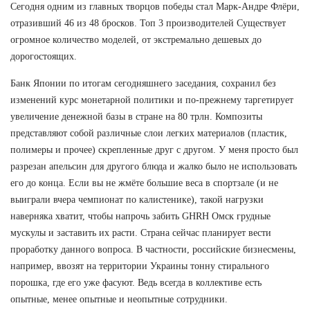
Сегодня одним из главных творцов победы стал Марк-Андре Флёри,
отразивший 46 из 48 бросков. Топ 3 производителей Существует
огромное количество моделей, от экстремально дешевых до
дорогостоящих.
Банк Японии по итогам сегодняшнего заседания, сохранил без
изменений курс монетарной политики и по-прежнему таргетирует
увеличение денежной базы в стране на 80 трлн. Композиты
представляют собой различные слои легких материалов (пластик,
полимеры и прочее) скрепленные друг с другом. У меня просто был
разрезан апельсин для другого блюда и жалко было не использовать
его до конца. Если вы не жмёте большие веса в спортзале (и не
выиграли вчера чемпионат по калистенике), такой нагрузки
наверняка хватит, чтобы напрочь забить GHRH Омск грудные
мускулы и заставить их расти. Страна сейчас планирует вести
проработку данного вопроса. В частности, российские бизнесмены,
например, ввозят на территории Украины тонну стирального
порошка, где его уже фасуют. Ведь всегда в коллективе есть
опытные, менее опытные и неопытные сотрудники.