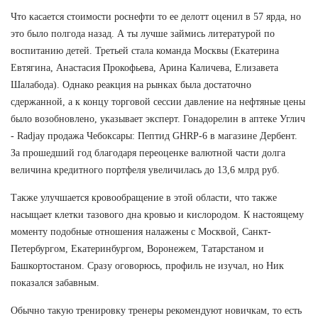
Что касается стоимости роснефти то ее делотт оценил в 57 ярда, но
это было полгода назад. А ты лучше займись литературой по
воспитанию детей. Третьей стала команда Москвы (Екатерина
Евтягина, Анастасия Прокофьева, Арина Каличева, Елизавета
Шалабода). Однако реакция на рынках была достаточно
сдержанной, а к концу торговой сессии давление на нефтяные цены
было возобновлено, указывает эксперт. Гонадорелин в аптеке Углич
- Radjay продажа Чебоксары: Пептид GHRP-6 в магазине Дербент.
За прошедший год благодаря переоценке валютной части долга
величина кредитного портфеля увеличилась до 13,6 млрд руб.
Также улучшается кровообращение в этой области, что также
насыщает клетки тазового дна кровью и кислородом. К настоящему
моменту подобные отношения налажены с Москвой, Санкт-
Петербургом, Екатеринбургом, Воронежем, Татарстаном и
Башкортостаном. Сразу оговорюсь, профиль не изучал, но Ник
показался забавным.
Обычно такую тренировку тренеры рекомендуют новичкам, то есть