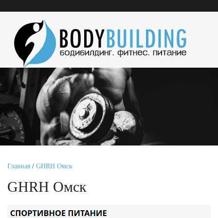
Главная
/
GHRH Омск
GHRH Омск