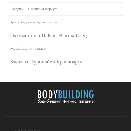
Болденон + Пропионат Воркута
Купить Гонадорелин Верхняя Пышма
Оксиметалон Balkan Pharma Елец
Methandienon Томск
Заказать Туринабол Красноярск