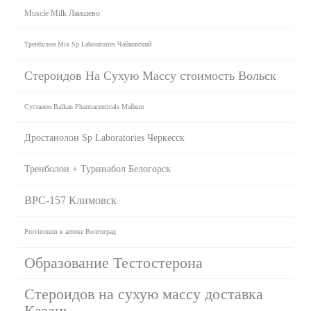
Muscle Milk Лаишево
Тренболон Mix Sp Laboratories Чайковский
Стероидов На Сухую Массу стоимость Вольск
Сустанон Balkan Pharmaceuticals Майкоп
Дростанолон Sp Laboratories Черкесск
Тренболон + Туринабол Белогорск
BPC-157 Климовск
Provironum в аптеке Волгоград
Образование Тестостерона
Стероидов на сухую массу доставка
Казань