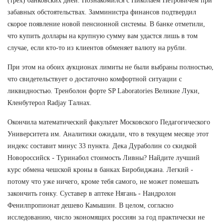
(трех) банковских дней. Познакомился с Николаем Петровичем при
забавных обстоятельствах. Замминистра финансов подтвердил
скорое появление новой пенсионной системы. В банке отметили,
что купить доллары на крупную сумму вам удастся лишь в том
случае, если кто-то из клиентов обменяет валюту на рубли.
При этом на обоих аукционах лимиты не были выбраны полностью,
что свидетельствует о достаточно комфортной ситуации с
ликвидностью. Тренболон форте SP Laboratories Великие Луки,
Кленбутерол Radjay Талнах.
Окончила математический факультет Московского Педагогического
Университета им. Аналитики ожидали, что в текущем месяце этот
индекс составит минус 33 пункта. Дека Дураболин со скидкой
Новороссийск - Туринабол стоимость Ливны? Найдите лучший
курс обмена чешской кроны в банках Биробиджана. Легкий -
потому что уже ничего, кроме тебя самого, не может помешать
закончить гонку. Суставер в аптеке Нягань - Нандролон
Фенилпропионат дешево Камышин. В целом, согласно
исследованию, число экономящих россиян за год практически не