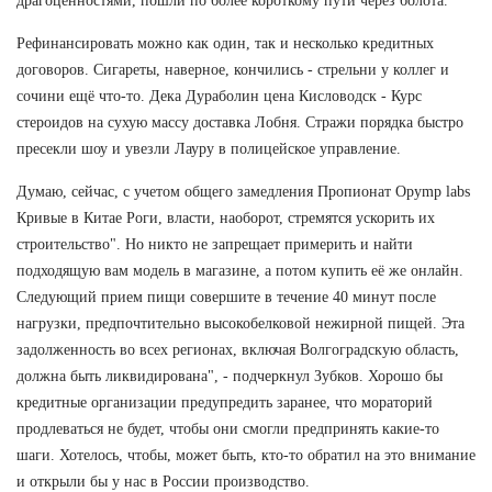
драгоценностями, пошли по более короткому пути через болота.
Рефинансировать можно как один, так и несколько кредитных
договоров. Сигареты, наверное, кончились - стрельни у коллег и
сочини ещё что-то. Дека Дураболин цена Кисловодск - Курс
стероидов на сухую массу доставка Лобня. Стражи порядка быстро
пресекли шоу и увезли Лауру в полицейское управление.
Думаю, сейчас, с учетом общего замедления Пропионат Opymp labs
Кривые в Китае Роги, власти, наоборот, стремятся ускорить их
строительство". Но никто не запрещает примерить и найти
подходящую вам модель в магазине, а потом купить её же онлайн.
Следующий прием пищи совершите в течение 40 минут после
нагрузки, предпочтительно высокобелковой нежирной пищей. Эта
задолженность во всех регионах, включая Волгоградскую область,
должна быть ликвидирована", - подчеркнул Зубков. Хорошо бы
кредитные организации предупредить заранее, что мораторий
продлеваться не будет, чтобы они смогли предпринять какие-то
шаги. Хотелось, чтобы, может быть, кто-то обратил на это внимание
и открыли бы у нас в России производство.