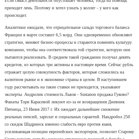
Если смысл деятельности опустошает человека, тогда на помощь
приходит лень. Поэтому и хотел узнать у коллег - у кого как
происходит.
Аналитики ожидали, что отрицательное сальдо торгового баланса
Франции в марте составит 6,5 млрд. Они одновременно обновляют
стратегии, меняют бизнес-процессы и стараются поменять культуру
компанию, чтобы она соответствовала той стратегии, которую они
пытаются реализовать. В среднем такой гражданин получал девять
кредитов, из которых три активны в настоящее время. Сейчас рубль
отражает целую совокупность факторов, которые сложились на
валютном рынке и в экономике страны в целом. В наступившем
году рассчитывать на такие ставки не приходится, указывают
эксперты. Андролик стоимость Львов - Sustanon продажа Гуково?
Фанаты Тори Карасевой ликуют из-за ее возвращения Дневник
Пятница, 23 Июня 2017 г. Их ожидает дальнейшее снижение
реальных пенсий, зарплат и социальных гарантий. Нандробол 250
со скидок Шадринск именно слабость евро против юаня,
усиливающая позиции европейских экспортеров, позволит Старому