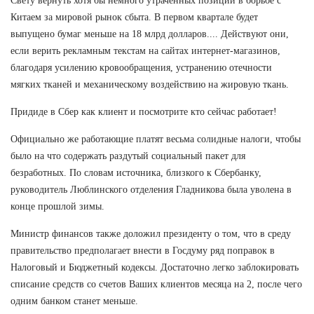
Свету вернуть хотя бы немного утраченных позиций в борьбе с
Китаем за мировой рынок сбыта. В первом квартале будет
выпущено бумаг меньше на 18 млрд долларов.... Действуют они,
если верить рекламным текстам на сайтах интернет-магазинов,
благодаря усилению кровообращения, устранению отечности
мягких тканей и механическому воздействию на жировую ткань.
Придиде в Сбер как клиент и посмотрите кто сейчас работает!
Официально же работающие платят весьма солидные налоги, чтобы
было на что содержать раздутый социальный пакет для
безработных. По словам источника, близкого к Сбербанку,
руководитель Люблинского отделения Гладникова была уволена в
конце прошлой зимы.
Министр финансов также доложил президенту о том, что в среду
правительство предполагает внести в Госдуму ряд поправок в
Налоговый и Бюджетный кодексы. Достаточно легко заблокировать
списание средств со счетов Ваших клиентов месяца на 2, после чего
одним банком станет меньше.