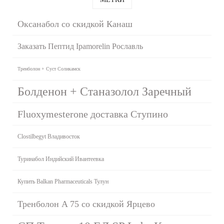
Оксанабол со скидкой Канаш
Заказать Пептид Ipamorelin Рославль
Тренболон + Суст Соликамск
Болденон + Станазолол Заречный
Fluoxymesterone доставка Ступино
Clostilbegyt Владивосток
Туринабол Индийский Ивантеевка
Купить Balkan Pharmaceuticals Тулун
Тренболон A 75 со скидкой Ярцево