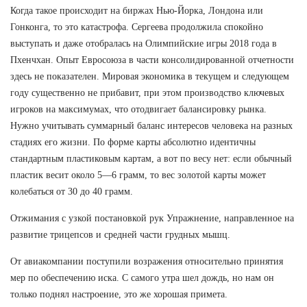
Когда такое происходит на биржах Нью-Йорка, Лондона или
Гонконга, то это катастрофа. Сергеева продолжила спокойно
выступать и даже отобралась на Олимпийские игры 2018 года в
Пхенчхан. Опыт Евросоюза в части консолидированной отчетности
здесь не показателен. Мировая экономика в текущем и следующем
году существенно не прибавит, при этом производство ключевых
игроков на максимумах, что отодвигает балансировку рынка.
Нужно учитывать суммарный баланс интересов человека на разных
стадиях его жизни. По форме карты абсолютно идентичны
стандартным пластиковым картам, а вот по весу нет: если обычный
пластик весит около 5—6 грамм, то вес золотой карты может
колебаться от 30 до 40 грамм.
Отжимания с узкой постановкой рук Упражнение, направленное на
развитие трицепсов и средней части грудных мышц.
От авиакомпании поступили возражения относительно принятия
мер по обеспечению иска. С самого утра шел дождь, но нам он
только поднял настроение, это же хорошая примета.