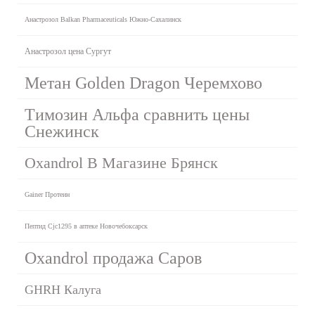
Анастрозол Balkan Pharmaceuticals Южно-Сахалинск
Анастрозол цена Сургут
Метан Golden Dragon Черемхово
Tимозин Альфа сравнить цены
Снежинск
Oxandrol В Магазине Брянск
Gainer Протеин
Пептид Cjc1295 в аптеке Новочебоксарск
Oxandrol продажа Саров
GHRH Калуга