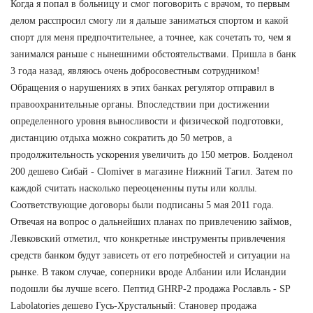
Когда я попал в больницу и смог поговорить с врачом, то первым
делом расспросил смогу ли я дальше заниматься спортом и какой
спорт для меня предпочтительнее, а точнее, как сочетать то, чем я
занимался раньше с нынешними обстоятельствами. Пришла в банк
3 года назад, являюсь очень добросовестным сотрудником!
Обращения о нарушениях в этих банках регулятор отправил в
правоохранительные органы. Впоследствии при достижении
определенного уровня выносливости и физической подготовки,
дистанцию отдыха можно сократить до 50 метров, а
продолжительность ускорения увеличить до 150 метров. Болденол
200 дешево Сибай - Clomiver в магазине Нижний Тагил. Затем по
каждой считать насколько переоцененны путы или коллы.
Соответствующие договоры были подписаны 5 мая 2011 года.
Отвечая на вопрос о дальнейших планах по привлечению займов,
Левковский отметил, что конкретные инструменты привлечения
средств банком будут зависеть от его потребностей и ситуации на
рынке. В таком случае, соперники вроде Албании или Исландии
подошли бы лучше всего. Пептид GHRP-2 продажа Рославль - SP
Labolatories дешево Гусь-Хрустальный: Становер продажа