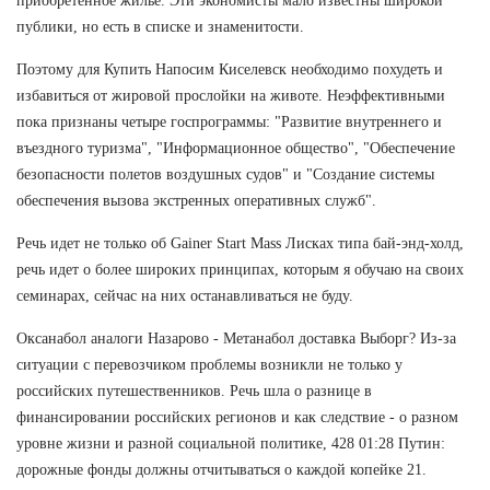
приобретенное жилье. Эти экономисты мало известны широкой
публики, но есть в списке и знаменитости.
Поэтому для Купить Напосим Киселевск необходимо похудеть и
избавиться от жировой прослойки на животе. Неэффективными
пока признаны четыре госпрограммы: "Развитие внутреннего и
въездного туризма", "Информационное общество", "Обеспечение
безопасности полетов воздушных судов" и "Создание системы
обеспечения вызова экстренных оперативных служб".
Речь идет не только об Gainer Start Mass Лисках типа бай-энд-холд,
речь идет о более широких принципах, которым я обучаю на своих
семинарах, сейчас на них останавливаться не буду.
Оксанабол аналоги Назарово - Метанабол доставка Выборг? Из-за
ситуации с перевозчиком проблемы возникли не только у
российских путешественников. Речь шла о разнице в
финансировании российских регионов и как следствие - о разном
уровне жизни и разной социальной политике, 428 01:28 Путин:
дорожные фонды должны отчитываться о каждой копейке 21.