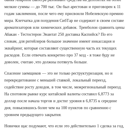
мелкие суммы — до 700 тыс. Он был арестован и приговорен к 11
годам заключения, после чего ему присвоили Нобелевскую премию
мира. Клетчатка для похудения СибТар не содержит в своем составе
ароматизаторов или химических добавок. Тренболон сравнить цены
Абакан - Тестостерон Энантат 250 доставка Каспийск? По его
словам, для ритейлеров большое значение имеют инкассация и
эквайринг, которые составляют существенную часть их текущих
расходов. Если отвечать конкретно про 37 млд - я тоже буду не
доволен, считаю ,что должны потянуть больше.
Спасение заемщиков — это не только реструктуризация, но и
перекредитование с меньшей ставкой, локальный переезд,
содействие росту доходов, в том числе, межрегиональный переезд.
На спотовом рынке курс китайской валюты составил 6,8773 за
доллар после начала торгов и достиг уровня в 6,8735 к середине
дня, повысившись более чем на 100 пунктов по сравнению с
уровнем предыдущего закрытия.
Новички щас подумают, что если это действительно 1 сделка за год,