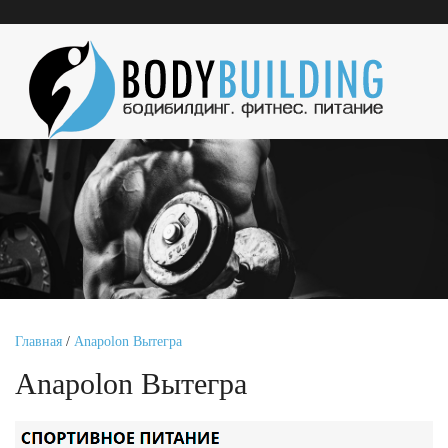
Главная
/
Anapolon Вытегра
Anapolon Вытегра