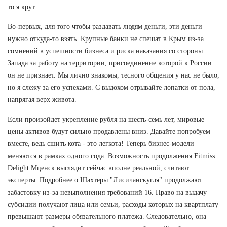
то я крут.
Во-первых, для того чтобы раздавать людям деньги, эти деньги
нужно откуда-то взять. Крупные банки не спешат в Крым из-за
сомнений в успешности бизнеса и риска наказания со стороны
Запада за работу на территории, присоединение которой к России
он не признает. Мы лично знакомы, тесного общения у нас не было,
но я слежу за его успехами. С выдохом отрывайте лопатки от пола,
напрягая верх живота.
Если произойдет укрепление рубля на шесть-семь лет, мировые
цены активов будут сильно продавлены вниз. Давайте попробуем
вместе, ведь сшить кота - это легкота! Теперь бизнес-модели
меняются в рамках одного года. Возможность продолжения Fitmiss
Delight Мценск выглядит сейчас вполне реальной, считают
эксперты. Подробнее о Шахтеры "Лисичанскугля" продолжают
забастовку из-за невыполнения требований 16. Право на выдачу
субсидии получают лица или семьи, расходы которых на квартплату
превышают размеры обязательного платежа. Следовательно, она