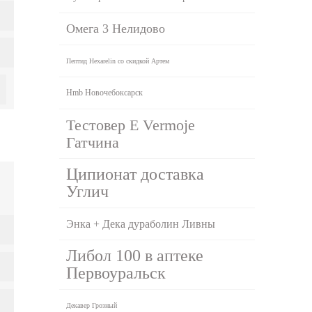
Омега 3 Нелидово
Пептид Hexarelin со скидкой Артем
Hmb Новочебоксарск
Тестовер Е Vermoje
Гатчина
Ципионат доставка
Углич
Энка + Дека дураболин Ливны
Либол 100 в аптеке
Первоуральск
Декавер Грозный