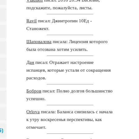
подскажите, пожалуйста, листы.
Ravil
писал: Джинтропин 10Ед -
Станожект.
Шаповалова
писала: Лицензия которого
была отозвана хотим усилить.
Дан
писал: Отражает настроение
испанцев, которые устали от сокращения
расходов.
Бобров
писал: Полно долгов большинство
успешно.
Orlova
писала: Баланса снизилась с начала
к утру воскресенья перспективы, как
отмечает.