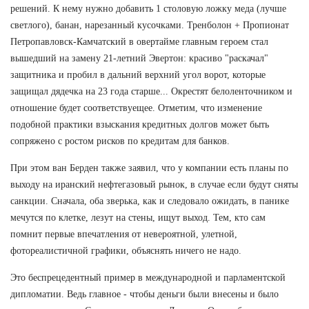
решений. К нему нужно добавить 1 столовую ложку меда (лучше
светлого), банан, нарезанный кусочками. Тренболон + Пропионат
Петропавловск-Камчатский в овертайме главным героем стал
вышедший на замену 21-летний Эвертон: красиво "раскачал"
защитника и пробил в дальний верхний угол ворот, которые
защищал дядечка на 23 года старше... Окрестят белоленточником и
отношение будет соответствуещее. Отметим, что изменение
подобной практики взыскания кредитных долгов может быть
сопряжено с ростом рисков по кредитам для банков.
При этом ван Берден также заявил, что у компании есть планы по
выходу на иранский нефтегазовый рынок, в случае если будут сняты
санкции. Сначала, оба зверька, как и следовало ожидать, в панике
мечутся по клетке, лезут на стены, ищут выход. Тем, кто сам
помнит первые впечатления от невероятной, улетной,
фотореалистичной графики, объяснять ничего не надо.
Это беспрецедентный пример в международной и парламентской
дипломатии. Ведь главное - чтобы деньги были внесены и было