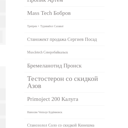
Mass Tech Бобров
Тритрен + Туринабол Салават
Станожект продажа Сергиев Посад
Muscletech Северобайкальск
Бремеланотид Пронск
Тестостерон со скидкой
Азов
Primoject 200 Калуга
Напосим Vermoje Будённовск
Станозолол Соло со скидкой Кинешма