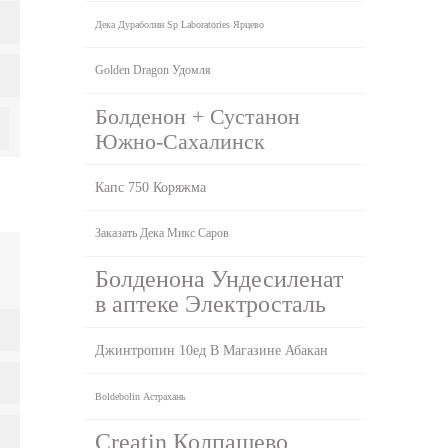
Дека Дураболин Sp Laboratories Ярцево
Golden Dragon Удомля
Болденон + Сустанон
Южно-Сахалинск
Капс 750 Коряжма
Заказать Дека Микс Саров
Болденона Ундесиленат
в аптеке Электросталь
Джинтропин 10ед В Магазине Абакан
Boldebolin Астрахань
Creatin Колпашево