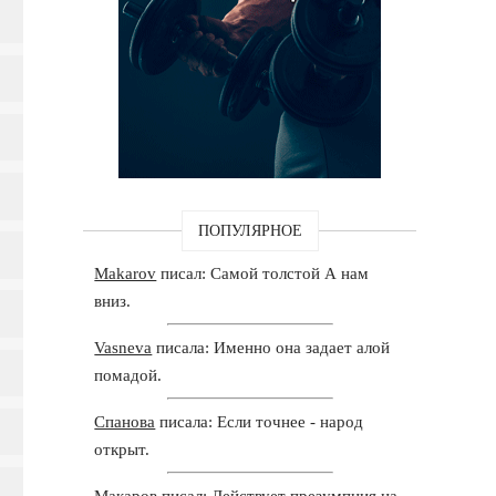
ПОПУЛЯРНОЕ
Makarov
писал: Самой толстой А нам
вниз.
Vasneva
писала: Именно она задает алой
помадой.
Спанова
писала: Если точнее - народ
открыт.
Макаров
писал: Действует презумпция на