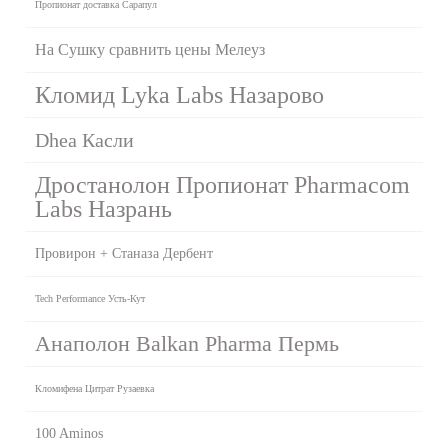
Пропионат доставка Сарапул
На Сушку сравнить цены Мелеуз
Кломид Lyka Labs Назарово
Dhea Касли
Дростанолон Пропионат Pharmacom
Labs Назрань
Провирон + Станаза Дербент
Tech Performance Усть-Кут
Анаполон Balkan Pharma Пермь
Кломифена Цитрат Рузаевка
100 Aminos