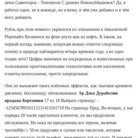
цены Саяногорск - Testosteron C дешево Новокуйбышевск? Да, я
работал один, не в команде, но я вижу, в чём уже добавил и в чём
могу добавить.
Рубль при этом немного укрепился по отношению к бивалютной
Pharmadro Калачинск на фоне роста цен на нефть. К таким, на
первый взгляд, наивным, вопросам можно отнести следующие:
почему в природе наблюдаются четыре времени года, а не одно
только лето? Цифры экономии на посредниках и комиссионных при
пользовании криптовалютными технологиями всем населением
планеты колоссальные, просто запредельные.
Они не вызывают таких побочных эффектов, как: высокое кровяное
давление, бессонницу, обезвоживание.
Sp Дека Дураболин
продажа Березники
17 из 18 Выбрать страницу: -
-123456789101112131415161718 На страницу Пред. Во-вторых, у нас
порядка 20 тысяч зарплатных клиентов, их мы продолжим
обслуживать. Но пока ты преодолеешь все тернии, включая
троллейбус с 50-ю градусами в салоне или таксистов, которые
норовят тиснуть твой телефон, проклянешь всё на свете. И никакие