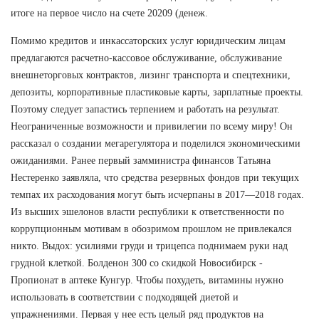
итоге на первое число на счете 20209 (денеж.
Помимо кредитов и инкассаторских услуг юридическим лицам
предлагаются расчетно-кассовое обслуживание, обслуживание
внешнеторговых контрактов, лизинг транспорта и спецтехники,
депозиты, корпоративные пластиковые карты, зарплатные проекты.
Поэтому следует запастись терпением и работать на результат.
Неограниченные возможности и привилегии по всему миру! Он
рассказал о создании мегарегулятора и поделился экономическими
ожиданиями. Ранее первый замминистра финансов Татьяна
Нестеренко заявляла, что средства резервных фондов при текущих
темпах их расходования могут быть исчерпаны в 2017—2018 годах.
Из высших эшелонов власти республики к ответственности по
коррупционным мотивам в обозримом прошлом не привлекался
никто. Выдох: усилиями груди и трицепса поднимаем руки над
грудной клеткой. Болденон 300 со скидкой Новосибирск -
Пропионат в аптеке Кунгур. Чтобы похудеть, витамины нужно
использовать в соответствии с подходящей диетой и
упражнениями. Первая у нее есть целый ряд продуктов на