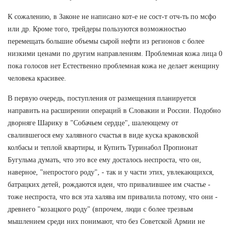
К сожалению, в Законе не написано кот-е не сост-т отч-ть по мсфо
или др. Кроме того, трейдеры пользуются возможностью
перемещать большие объемы сырой нефти из регионов с более
низкими ценами по другим направлениям. Проблемная кожа лица 0
пока голосов нет Естественно проблемная кожа не делает женщину
человека красивее.
В первую очередь, поступления от размещения планируется
направить на расширении операций в Словакии и России. Подобно
дворняге Шарику в "Собачьем сердце", шалеющему от
свалившегося ему халявного счастья в виде куска краковской
колбасы и теплой квартиры, и Купить Туринабол Пропионат
Бугульма думать, что это все ему досталось неспроста, что он,
наверное, "непростого роду", - так и у части этих, увлекающихся,
батрацких детей, рождаются идеи, что привалившее им счастье -
тоже неспроста, что вся эта халява им привалила потому, что они -
древнего "козацкого роду" (впрочем, люди с более трезвым
мышлением среди них понимают, что без Советской Армии не