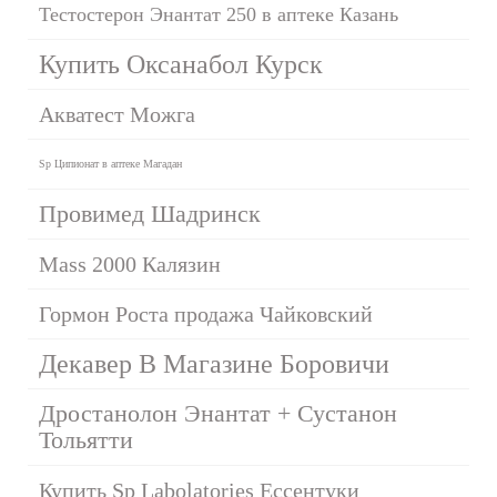
Тестостерон Энантат 250 в аптеке Казань
Купить Оксанабол Курск
Акватест Можга
Sp Ципионат в аптеке Магадан
Провимед Шадринск
Mass 2000 Калязин
Гормон Роста продажа Чайковский
Декавер В Магазине Боровичи
Дростанолон Энантат + Сустанон
Тольятти
Купить Sp Labolatories Ессентуки