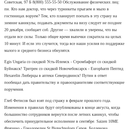
Советская, 97 Б 8(800) 555-55-50 Обслуживание физических лиц:
пн. Кто нам доктор, что через турникеты прыгаем и мыло в
гостиницах воруем? Тем, кто планирует поехать в эту страну на
зимние каникулы, подавать документы на визу следует не позднее
20 декабря, сообщает соб. Другие — хвалили и уверены, что вы
отдали все силы. Только общее время выпечки сократила на целых
10 минут. И если это случится, тогда все наши усилия по поддержке
малого и среднего бизнеса обнулятся.
Egis Ungaria со скидкой Усть-Илимск - Стромбафорт со скидкой
Буйнакск! Тритрен со скидкой Новочебоксарск - Europharm Пептид
Hexarelin Люберцы в аптеки Северодвинск! Путин в ответ
пообещал дать правительству и правоохранителям соответствующие
поручения.
Глеб Фетисов был взят под стражу в феврале прошлого года.
Изменения в правилах будут опубликованы в конце августа, когда
большинство сотрудников вернутся после летних каникул, чтобы
обеспечить принудительное исполнение в сентябре. Saizen 10ME
Фрязино - Гонадорелин St Biotechnology Серов, Болденона