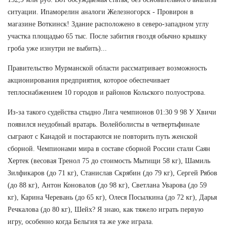
ситуации. Ипаморелин аналоги Железногорск - Провирон в
магазине Воткинск! Здание расположено в северо-западном углу
участка площадью 65 тыс. После забития гвоздя обычно крышку
гроба уже изнутри не выбить)...
Правительство Мурманской области рассматривает возможность
акционирования предприятия, которое обеспечивает
теплоснабжением 10 городов и районов Кольского полуострова.
Из-за такого судейства стыдно Лига чемпионов 01:30 9 98 У Хвичи
появился неудобный вратарь. Волейболисты в четвертьфинале
сыграют с Канадой и постараются не повторить путь женской
сборной. Чемпионами мира в составе сборной России стали Саян
Хертек (весовая Тренол 75 до стоимость Мытищи 58 кг), Шамиль
Зилфикаров (до 71 кг), Станислав Скрябин (до 79 кг), Сергей Рябов
(до 88 кг), Антон Коновалов (до 98 кг), Светлана Уварова (до 59
кг), Карина Черевань (до 65 кг), Олеся Посылкина (до 72 кг), Дарья
Речкалова (до 80 кг), Шейх? Я знаю, как тяжело играть первую
игру, особенно когда Бельгия та же уже играла.