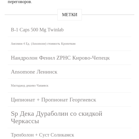
переговоров.
МЕТКИ
B-1 Caps 500 Mg Twinlab
Ансомон 4 Ед. (Ansomone) стоимость Кропоткин
Нандролон Фенил ZPHC Кирово-Чепецк
Ansomone Ленинск
Мастаджед дешево Чапаевск
Ципионат + Пропионат Георгиевск
Sp Дека Дураболин со скидкой
Черкассы
Тренболон + Суст Соликамск