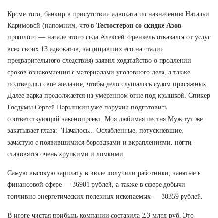
Кроме того, банкир в присутствии адвоката по назначению Натальи
Каримовой (напомним, что в
Тестостерон со скидке Азов
прошлого — начале этого года Алексей Френкель отказался от услуг
всех своих 13 адвокатов, защищавших его на стадии
предварительного следствия) заявил ходатайство о продлении
сроков ознакомления с материалами уголовного дела, а также
подтвердил свое желание, чтобы дело слушалось судом присяжных.
Далее варка продолжается на умеренном огне под крышкой. Спикер
Госдумы Сергей Нарышкин уже поручил подготовить
соответствующий законопроект. Моя любимая пестня Муж тут же
закатывает глаза: "Началось... Ослабленные, потускневшие,
зачастую с появившимися бороздками и вкраплениями, ногти
становятся очень хрупкими и ломкими.
Самую высокую зарплату в июле получили работники, занятые в
финансовой сфере — 36901 рублей, а также в сфере добычи
топливно-энергетических полезных ископаемых — 30359 рублей.
В итоге чистая прибыль компании составила 2,3 млрд руб. Это