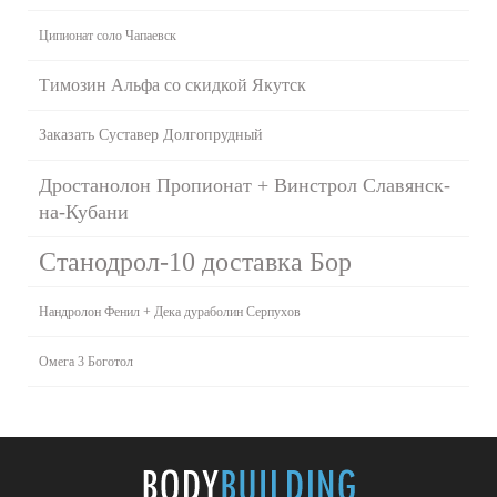
Ципионат соло Чапаевск
Tимозин Альфа со скидкой Якутск
Заказать Суставер Долгопрудный
Дростанолон Пропионат + Винстрол Славянск-
на-Кубани
Станодрол-10 доставка Бор
Нандролон Фенил + Дека дураболин Серпухов
Омега 3 Боготол