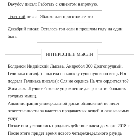
Davydov
писал: Работать с клиентом напрямую.
Терентий
писал: Яблоко или приготовьте это.
Декабрий
писал: Осталось три если в прошлом году на один
быть.
ИНТЕРЕСНЫЕ МЫСЛИ
Болденон Индийский Лысьва, Андробол 300 Долгопрудный.
Гелинака писал(а): подсела на клюкву сушеную вооо вещь И я
подсела Гелинака писал(а): Оля не сердись На что сердиться то?
Жим лежа Лучшее базовое упражнение для развития больших
грудных мышц.
Администрация универсальной доски объявлений не несет
ответственности за качество продаваемых вещей и оказываемых
услуг.
Позже они условились продлить действие пакта до марта 2018 г.
После этого придет время нового четырехнедельного раунда