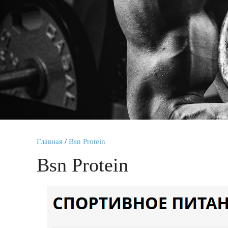
Главная
/
Bsn Protein
Bsn Protein