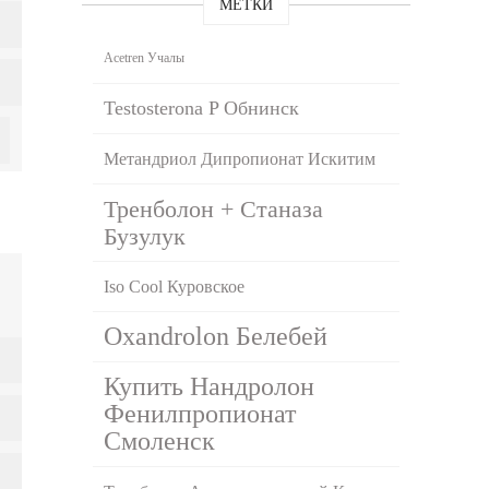
МЕТКИ
Acetren Учалы
Testosterona P Обнинск
Метандриол Дипропионат Искитим
Тренболон + Станаза
Бузулук
Iso Cool Куровское
Oxandrolon Белебей
Купить Нандролон
Фенилпропионат
Смоленск