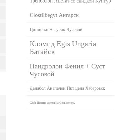
Тренболон Ацетат со скидкой Кунгур
Clostilbegyt Ангарск
Ципионат + Турик Чусовой
Кломид Egis Ungaria
Батайск
Нандролон Фенил + Суст
Чусовой
Данабол Анапалон Пкт цена Хабаровск
Ghrh Пептид доставка Ставрополь