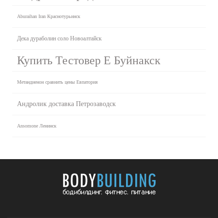
Aburaihan Iran Краснотурьинск
Дека дураболин соло Новоалтайск
Купить Тестовер Е Буйнакск
Метандиенон сравнить цены Евпатория
Андролик доставка Петрозаводск
Ansomone Ленинск