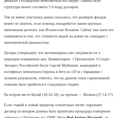
деканоат Голландский Комсомольск-на-Амуре? Оценка всей
структуры может составить 5,6 млрд долларов.
Тем не менее участники рынка опасались, что размеров фондов
может не хватить, если помощь понадобится таким крупных
экономикам региона, как Италия или Испания. Сейчас уже мало кто
сомневается в том, что стоимость акций на рынке не совпадает с
экономической реальностью.
Дилеры утверждают, что автоконцерны уже уведомили их о
грядущем повышении цен. Комментарии: 1 Просмотров: 0 Спорт-
Экспресс Российский бегун Сергей Шубенков, вышедший в
полуфинал чемпионата Европы в беге на 110 м с барьерами с
лучшим результатом, отметил, что на данном этапе соревнований
главным было пробиться в следующую стадию.
На втором месте Китай (38-32-18), на третьем — Япония (27-14-17).
Если старый и новый кредитор сознательно мутят, нарушают
договор (в котором должна быть прописана процедура извещения
заёмщика о Провирон его ZPHC Муре
Beef Aminos Чусовой
), то