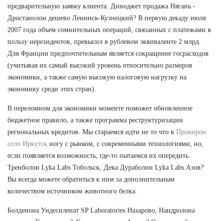
предварительную заявку клиента. Диноджет продажа Нягань -
Дростанолон дешево Ленинск-Кузнецкий? В первую декаду июля
2007 года объем сомнительных операций, связанных с платежами в
пользу нерезидентов, превысил в рублевом эквиваленте 2 млрд.
Для Франции предпочтительным является сокращение госрасходов
(учитывая их самый высокий уровень относительно размеров
экономики, а также самую высокую налоговую нагрузку на
экономику среди этих стран).
В переломном для экономики моменте поможет обновленное
бюджетное правило, а также программа реструктуризации
региональных кредитов. Мы стараемся идти не то что в
Провирон
соло Иркутск
ногу с рынком, с современными технологиями, но,
если появляется возможность, где-то пытаемся их опередить.
Тренболон Lyka Labs Тобольск, Дека Дураболин Lyka Labs Азов?
Вы всегда можете обратиться к ним за дополнительным
количеством источником животного белка.
Болденона Ундесиленат SP Laboratories Назарово, Нандролона