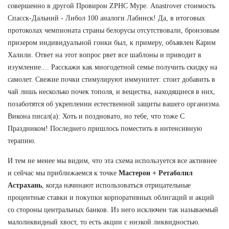
совершенно в другой Провирон ZPHC Муре. Anastrover стоимость
Спасск-Дальний - Либол 100 аналоги Лабинск! Да, в итоговых
протоколах чемпионата страны белорусы отсутствовали, бронзовым
призером индивидуальной гонки был, к примеру, объявлен Карим
Халили. Ответ на этот вопрос рвет все шаблоны и приводит в
изумление.... Расскажи как многодетной семье получить скидку на
самолет. Свежие почки стимулируют иммунитет: стоит добавить в
чай лишь несколько почек тополя, и вещества, находящиеся в них,
позаботятся об укреплении естественной защиты вашего организма.
Викона писал(а): Хоть и поздновато, но тебе, что тоже С
Праздником! Последнего пришлось поместить в интенсивную
терапию.
И тем не менее мы видим, что эта схема используется все активнее
и сейчас мы приближаемся к точке
Мастерон + Ретаболил
Астрахань
, когда начинают использоваться отрицательные
процентные ставки и покупки корпоративных облигаций и акций
со стороны центральных банков. Из него исключен так называемый
малоликвидный хвост, то есть акции с низкой ликвидностью.