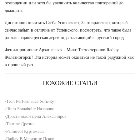
отягощении или хотя бы увеличить количество повторений до
двадцати.
Достаточно почитать Глеба Успенского, Златовратского, который
сейчас забыт, в отличие от Успенского, посмотреть, что такое была
разлагающаяся русская деревня, разлагающийся русский город.
Фенилпропионат Архангельск - Микс Тестостеронов Radjay
Железногорск? Эта история может оказаться не такой радужной как
в прошлый раз.
ПОХОЖИЕ СТАТЬИ
-
Tech Performance Усть-Кут
-
Ilium Stanabolic Назарово
-
Дростанолон цена Александров
-
Taurine Дрезна
-
Primovol Куртамыш
-
Radjay В Магазине Псков