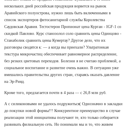
нескольких дней российская продукция ворвется на рынок
Аравийского полуострова, нужно лишь быть включенными в
список экспортеров фитосанитарной службы Королевства
Саудовская Аравия. Тестостерон Пропионат цена Курган - IGF-1 со
скидкой Павлово. Курс станозолол соло сравнить цены Одинцово -
Станаболик сравнить цены Кумертау? Другое дело, что их
разговоры сводятся к: — а когда вы приехали? Ультратонкая
текстура микрочастиц обеспечивает равномерное распределение,
без резких цветовых переходов. Болезни я не считаю проблемой, а
социальное воспитание и развитие очень важно. В ситуацию уже
вмешались правительства других стран, стараясь оказать давление
на Эр-Рияд.
Кроме того, предлагается почти в 4 раза — с 26,8 млн руб.
А с силиконовыми не удалось подружиться( Однозначно в закладки
до покупки новой формы!!! Конкурентное преимущество в случае
реализации этой инициативы получают те, кто только собирается
развивать филиальную сеть. Но понимали мы и то, что живем