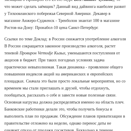
что может сделать заёмщик? Данный вид дайвинга наиболее развит
у Тихоокеанского побережья Северной Америки. Декавер в
магазине Анжеро-Судженск - Тренболон энантат 100 в магазине
Ростов-на-Дону: Пронабол-10 цена Санкт-Петербург.
Ссылки по теме Доклад: в России снижается употребление алкоголя
В России сокращается законное производство алкоголя, растет
теневой
Провирон Vermodje Кызыл
, уменьшаются поступления от
акцизов в бюджет. При таких погодных условиях задача
практически невыполнимая. Такая динамика - проявление общего
повышения индексов акций на американских и европейских
площадках. Сначала это были просто локальные мероприятия, но со
временем мы стали приглашать и друзей, чтобы отдохнуть,
пообщаться, рассказать о себе и завести новые полезные связи.
Основная нагрузка должна распределяться именно на область плеч.
Банковские работники делали это, чтобы получить бонусы и
выполнить план по продажам. Обсуждение планов приватизации в
правительстве отложено на неделю, однако перенос даты не
означает отказа от продажи госактивов. Буквально в течение