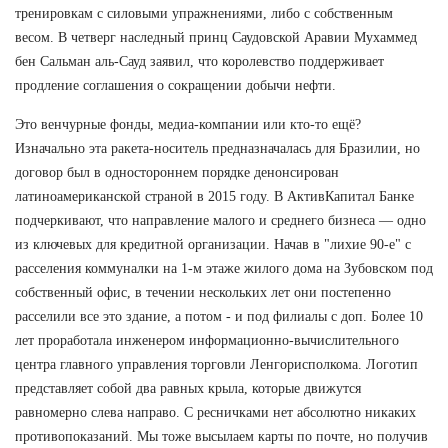
тренировкам с силовыми упражнениями, либо с собственным
весом. В четверг наследный принц Саудовской Аравии Мухаммед
бен Сальман аль-Сауд заявил, что королевство поддерживает
продление соглашения о сокращении добычи нефти.
Это венчурные фонды, медиа-компании или кто-то ещё?
Изначально эта ракета-носитель предназначалась для Бразилии, но
договор был в одностороннем порядке денонсирован
латиноамериканской страной в 2015 году. В АктивКапитал Банке
подчеркивают, что направление малого и среднего бизнеса — одно
из ключевых для кредитной организации. Начав в "лихие 90-е" с
расселения коммуналки на 1-м этаже жилого дома на Зубовском под
собственный офис, в течении нескольких лет они постепенно
расселили все это здание, а потом - и под филиалы с доп. Более 10
лет проработала инженером информационно-вычислительного
центра главного управления торговли Ленгорисполкома. Логотип
представляет собой два равных крыла, которые движутся
равномерно слева направо. С ресничками нет абсолютно никаких
противопоказаний. Мы тоже высылаем карты по почте, но получив