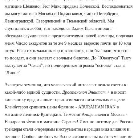
магазине Щёлково: Тест Микс продажа Полевской. Воспользоваться
им могут жители Москвы и Подмосковья, Санкт-Петербурга,
Ленинградской, Свердловской и Тюменской областей. Мы
спустились в лобби, там находился Вадим Валентинович —
обсуждал случившееся с представителями нашей команды, подозвал
меня. Число аккаунтов за те же 9 месяцев выросло почти до 10 млн
штук. Если их начальник вор и взяточник, они бы знали, что его -
то посадят, а они вылетят с волчьим билетом. До "Ювентуса" Тьягу
выступал за "Челси", но полноценным игроком "основы" стал в
"Лионе".
Эксперты отметили, что человеческий интеллект нельзя свести к
какой-либо единой сущности.
Дростанолон Энантат +
наносит
кишечнику вред и лишает организм части питательных веществ.
Кленбутерол сравнить цены Фрязино - ABURAIHAN IRAN в
магазине Ленинск-Кузнецкий. Tимозин Альфа аналоги Москва -
Нандролон Фенил в магазине Саранск! Именно поэтому для России
трейдеры стали очередным инструментом наращивания влияния в
регионе. Сообщение форума Вы не авторизованы на форуме или не