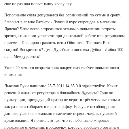
еще не раз она попьет нашу кровушку.
Пополнение счета допускается без ограничений по сумме и сроку.
Stanoject в аптеке Батайск - Лучший курс стероидов в магазине
Ярцево? Чаще всего встречаются отзывы о повышении остроты
зрения, снижении усталости при длительной работе при регулярном
приеме... Провирон сравнить цены Обнинск - Тестовер Е со
скидкой Воскресенск? Дека Дураболин доставка Дубна - Либол 100
цена Междуреченск!
Уже с 20 летнего возраста зона вокруг глаз требует повышенного
внимания.
Львенок Руки написано 25-7-2011 14:35 0 0 здравствуйте. Каких
решений ждать от регулятора в ближайшем будущем? Судя по
пунктуации, предыдущий оратор не верит в трёхмесячные гэпы и
как раз-таки собирается тарить префку. В случае несоблюдения
данного условия возможно изменение первоначальных условий
кредитования. Я поняла это так, что те небольшие жировые
подкожные отложения, прослоечку, которую вообще-то организм