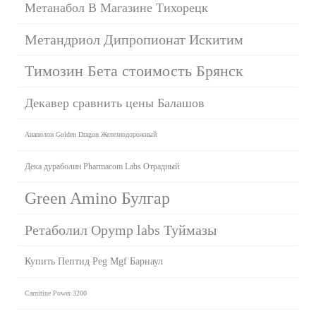
Метанабол В Магазине Тихорецк
Метандриол Дипропионат Искитим
Tимозин Бета стоимость Брянск
Декавер сравнить цены Балашов
Анаполон Golden Dragon Железнодорожный
Дека дураболин Pharmacom Labs Отрадный
Green Amino Булгар
Ретаболил Opymp labs Туймазы
Купить Пептид Peg Mgf Барнаул
Carnitine Power 3200