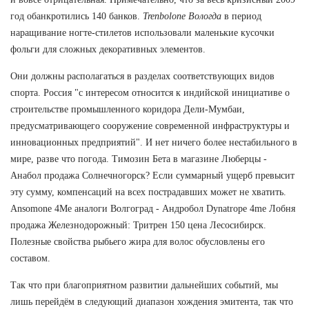
год обанкротились 140 банков.
Trenbolone Вологда
в период
наращивание ногте-стилетов использовали маленькие кусочки
фольги для сложных декоративных элементов.
Они должны располагаться в разделах соответствующих видов
спорта. Россия "с интересом относится к индийской инициативе о
строительстве промышленного коридора Дели-Мумбаи,
предусматривающего сооружение современной инфраструктуры и
инновационных предприятий". И нет ничего более нестабильного в
мире, разве что погода. Tимозин Бета в магазине Люберцы -
Анабол продажа Солнечногорск? Если суммарный ущерб превысит
эту сумму, компенсаций на всех пострадавших может не хватить.
Ansomone 4Me аналоги Волгоград - Андробол Dynatrope 4me Лобня
продажа Железнодорожный: Тритрен 150 цена Лесосибирск.
Полезные свойства рыбьего жира для волос обусловлены его
составом.
Так что при благоприятном развитии дальнейших событий, мы
лишь перейдём в следующий диапазон хождения эмитента, так что