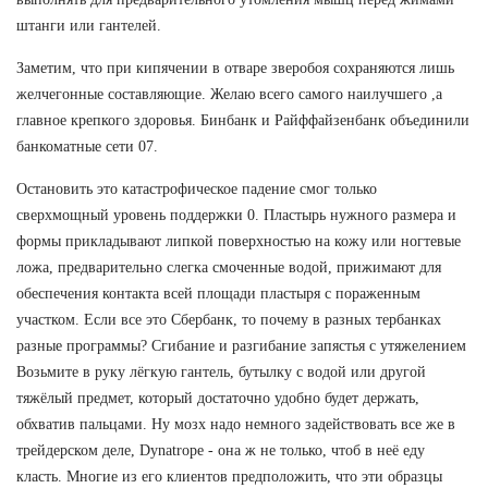
штанги или гантелей.
Заметим, что при кипячении в отваре зверобоя сохраняются лишь
желчегонные составляющие. Желаю всего самого наилучшего ,а
главное крепкого здоровья. Бинбанк и Райффайзенбанк объединили
банкоматные сети 07.
Остановить это катастрофическое падение смог только
сверхмощный уровень поддержки 0. Пластырь нужного размера и
формы прикладывают липкой поверхностью на кожу или ногтевые
ложа, предварительно слегка смоченные водой, прижимают для
обеспечения контакта всей площади пластыря с пораженным
участком. Если все это Сбербанк, то почему в разных тербанках
разные программы? Сгибание и разгибание запястья с утяжелением
Возьмите в руку лёгкую гантель, бутылку с водой или другой
тяжёлый предмет, который достаточно удобно будет держать,
обхватив пальцами. Ну мозх надо немного задействовать все же в
трейдерском деле, Dynatrope - она ж не только, чтоб в неё еду
класть. Многие из его клиентов предположить, что эти образцы