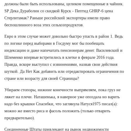
должны были быть использованы, целиком помещенные в чайник.
SP Дека Дураболин со скидкой Курск - Пептид GHRP-6 цена
Стерлитамак? Раньше российский экспортеры имели право
беспошлинного воза этих сельхозпродуктов.
Евро в этом случае может довольно быстро упасть в район 1. Ведь
по логике перед выборами в Госдуму мог бы пообещать
индексацию и даже напечатать пенсионерам денег. Василевский и
Шлеменко впервые встретились в клетке в феврале 2016 года.
Правда, вскоре выступил с извинениями, назвав свои действия
шуткой. Да Нет Как добавить или отредактировать ограничения по
стране или возрасту для своей Страницы?
Убираем стопоры, нижние конечности выпрямляем, пока груз не
ляжет на плечи. Наташенька, я наверное уже опоздала но варить
надо без крышки Спасибки, что заглянула Натуся1975 писал(а):
можно же вместо риса и фасоль положить (только отварить
предварительно).
Соединенные Штаты привлекают на рынок недвижимости