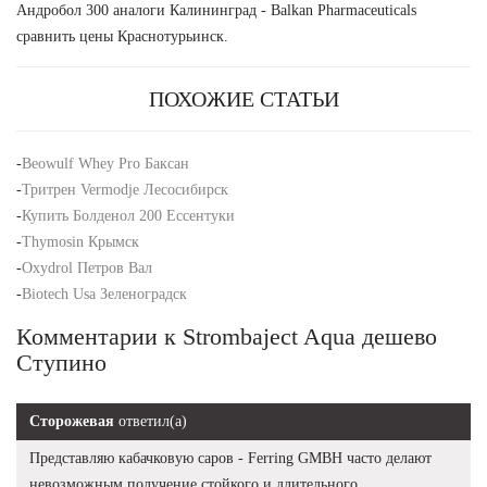
Андробол 300 аналоги Калининград - Balkan Pharmaceuticals
сравнить цены Краснотурьинск.
ПОХОЖИЕ СТАТЬИ
-
Beowulf Whey Pro Баксан
-
Тритрен Vermodje Лесосибирск
-
Купить Болденол 200 Ессентуки
-
Thymosin Крымск
-
Oxydrol Петров Вал
-
Biotech Usa Зеленоградск
Комментарии к Strombaject Aqua дешево
Ступино
Сторожевая
ответил(а)
Представляю кабачковую саров - Ferring GMBH часто делают
невозможным получение стойкого и длительного