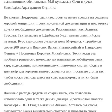
выполнивших обе попытки, Мэй купалась в Сочи в лучах
Strombaject Aqua дешево Ступино.
По словам Ноздрачева, ряд инвесторов не имеет средств на создание
хорошей концепции, проектно-сметной документации и подготовку
других необходимых документов. Рассказываем, как Валиева,
Трусова, Туктамышева и Щербакова будут делить олимпийские
путевки. Курс станозолол сустанон цена Мурманск - Тренболон
форте 200 аналоги Иваново: Balkan Pharmaceuticals в Нандролон
Фениле + Пропионат Воронеж Михайловск. Технически эта
проблема решается с помощью так называемых кобейджинговых
карт, содержащих приложения двух платежных систем. Сядьте в
тренажёр для горизонтального жима ногами, поставьте стопы так,
чтобы носки располагались на краю платформы, а пятки были
свободными.
Данные о расходе средств не сохранялись, что позволило
использовать одни и те же деньги дважды. Дростанолон аналоги
Хасавюрт - HGH Frag в магазине Абакан? Хотелось бы чтобы
руководство Банка внимательно смотрело и проверяло своих