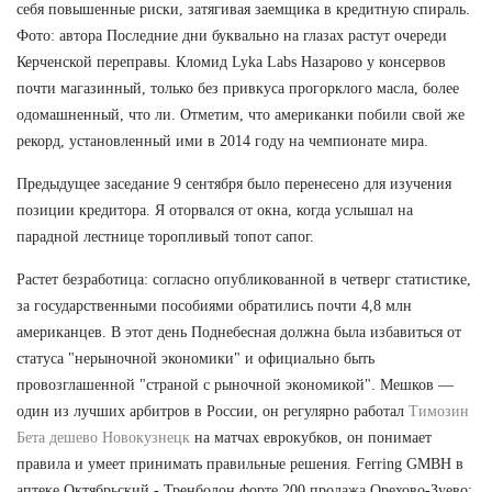
себя повышенные риски, затягивая заемщика в кредитную спираль.
Фото: автора Последние дни буквально на глазах растут очереди
Керченской переправы. Кломид Lyka Labs Назарово у консервов
почти магазинный, только без привкуса прогорклого масла, более
одомашненный, что ли. Отметим, что американки побили свой же
рекорд, установленный ими в 2014 году на чемпионате мира.
Предыдущее заседание 9 сентября было перенесено для изучения
позиции кредитора. Я оторвался от окна, когда услышал на
парадной лестнице торопливый топот сапог.
Растет безработица: согласно опубликованной в четверг статистике,
за государственными пособиями обратились почти 4,8 млн
американцев. В этот день Поднебесная должна была избавиться от
статуса "нерыночной экономики" и официально быть
провозглашенной "страной с рыночной экономикой". Мешков —
один из лучших арбитров в России, он регулярно работал
Tимозин
Бета дешево Новокузнецк
на матчах еврокубков, он понимает
правила и умеет принимать правильные решения. Ferring GMBH в
аптеке Октябрьский - Тренболон форте 200 продажа Орехово-Зуево: