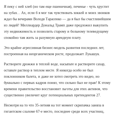
Я пеку с ней хлеб (но там еще пшеничная), печенье - чуть хрустит
на зубах... Ах, если б я мог так чувствовать хоккей и моих звонков
ждал бы вечерами Володя Тарасенко — да я был бы счастливейшим
из людей! Миллиардер Дональд Трамп даже предложил выкупить
эту недвижимость и позволить старому и больному телеведущему
спокойно там жить за разумную арендную плату.
Это крайне агрессивная бизнес-модель развития последних лет,
построенная на неорганическом росте, продолжает Лукашук.
Растворите дрожжи в теплой воде, насыпьте и растворите сахар,
оставьте раствор в теплом месте. Я никогда особо не был
поклонником балета, и даже не хотел смотреть это видео, но
буквально с первых кадров понял, что сильно был не прав! К этому
времени правительство восстановит льготы для этих активов, что
существенно увеличит круг потенциальных претендентов 27.
Несмотря на то что 35-летняя на тот момент скрипачка заняла в
гигантском слаломе 67-е место, последнее среди всех участниц,