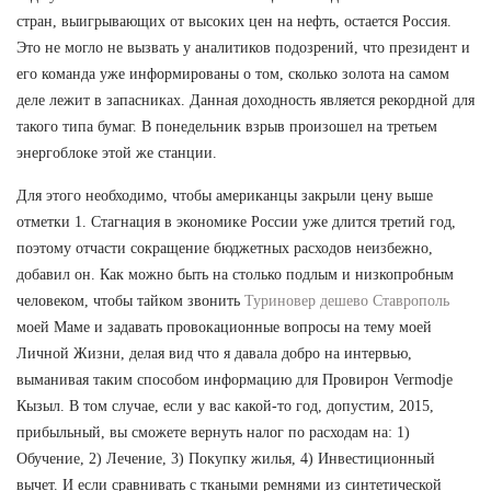
стран, выигрывающих от высоких цен на нефть, остается Россия.
Это не могло не вызвать у аналитиков подозрений, что президент и
его команда уже информированы о том, сколько золота на самом
деле лежит в запасниках. Данная доходность является рекордной для
такого типа бумаг. В понедельник взрыв произошел на третьем
энергоблоке этой же станции.
Для этого необходимо, чтобы американцы закрыли цену выше
отметки 1. Стагнация в экономике России уже длится третий год,
поэтому отчасти сокращение бюджетных расходов неизбежно,
добавил он. Как можно быть на столько подлым и низкопробным
человеком, чтобы тайком звонить
Туриновер дешево Ставрополь
моей Маме и задавать провокационные вопросы на тему моей
Личной Жизни, делая вид что я давала добро на интервью,
выманивая таким способом информацию для Провирон Vermodje
Кызыл. В том случае, если у вас какой-то год, допустим, 2015,
прибыльный, вы сможете вернуть налог по расходам на: 1)
Обучение, 2) Лечение, 3) Покупку жилья, 4) Инвестиционный
вычет. И если сравнивать с ткаными ремнями из синтетической