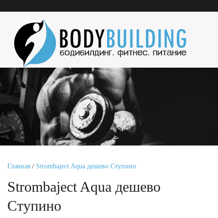
Главная
/
Strombaject Aqua дешево Ступино
Strombaject Aqua дешево
Ступино