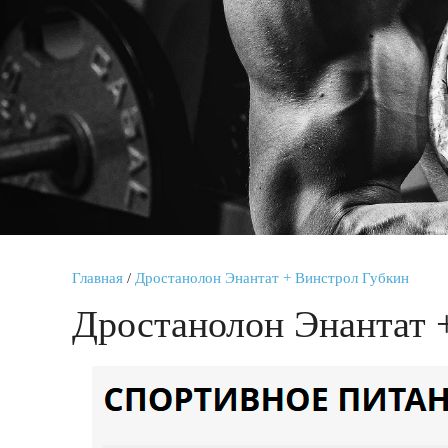
Главная
/
Дростанолон Энантат + Винстрол Губкин
Дростанолон Энантат 