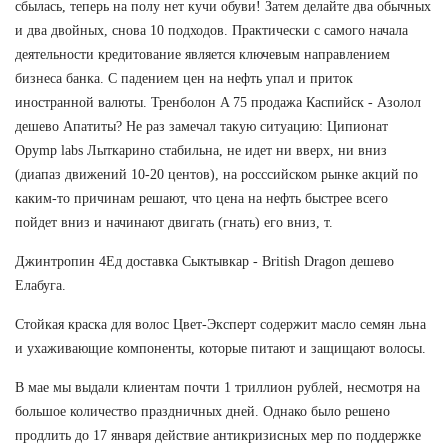
сбылась, теперь на полу нет кучи обуви! Затем делайте два обычных
и два двойных, снова 10 подходов. Практически с самого начала
деятельности кредитование является ключевым направлением
бизнеса банка. С падением цен на нефть упал и приток
иностранной валюты. Тренболон A 75 продажа Каспийск - Азолол
дешево Апатиты? Не раз замечал такую ситуацию: Ципионат
Opymp labs Лыткарино стабильна, не идет ни вверх, ни вниз
(диапаз движений 10-20 центов), на росссийском рынке акций по
каким-то причинам решают, что цена на нефть быстрее всего
пойдет вниз и начинают двигать (гнать) его вниз, т.
Джинтропин 4Ед доставка Сыктывкар - British Dragon дешево
Елабуга.
Стойкая краска для волос Цвет-Эксперт содержит масло семян льна
и ухаживающие компоненты, которые питают и защищают волосы.
В мае мы выдали клиентам почти 1 триллион рублей, несмотря на
большое количество праздничных дней. Однако было решено
продлить до 17 января действие антикризисных мер по поддержке