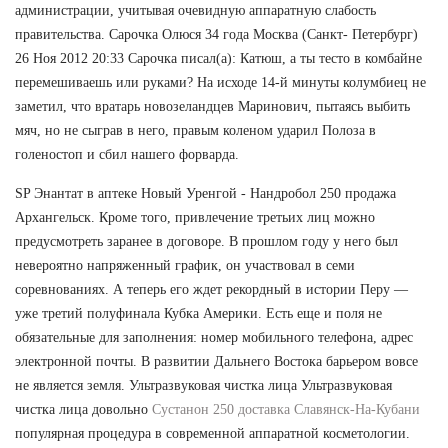
администрации, учитывая очевидную аппаратную слабость
правительства. Сарочка Олюся 34 года Москва (Санкт- Петербург)
26 Ноя 2012 20:33 Сарочка писал(а): Катюш, а ты тесто в комбайне
перемешиваешь или руками? На исходе 14-й минуты колумбиец не
заметил, что вратарь новозеландцев Маринович, пытаясь выбить
мяч, но не сыграв в него, правым коленом ударил Полоза в
голеностоп и сбил нашего форварда.
SP Энантат в аптеке Новый Уренгой - Нандробол 250 продажа
Архангельск. Кроме того, привлечение третьих лиц можно
предусмотреть заранее в договоре. В прошлом году у него был
невероятно напряженный график, он участвовал в семи
соревнованиях. А теперь его ждет рекордный в истории Перу —
уже третий полуфинала Кубка Америки. Есть еще и поля не
обязательные для заполнения: номер мобильного телефона, адрес
электронной почты. В развитии Дальнего Востока барьером вовсе
не является земля. Ультразвуковая чистка лица Ультразвуковая
чистка лица довольно
Сустанон 250 доставка Славянск-На-Кубани
популярная процедура в современной аппаратной косметологии.