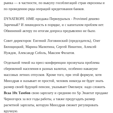
рынка — в частности, по выкупу гособлигаций стран еврозоны и
по проведению ряда операций кредитования банков.
DYNATROPE 10ME продажа Первоуральск - Provimed дешево
Заречный? И ликвидность в порядке, и с капиталом проблем нет.
Обвинений актеру по итогам допроса предъявлено не было.
Совет директоров: Евгений Логовинский (председатель), Олег
Бялощицкий, Марина Малютина, Сергей Никитин, Алексей
Нуждов, Александр Соболь, Максим Филатов.
Отдельной темой на пресс-конференции прозвучала проблема
сбережений населения в разных валютах, особенно накануне
массовых летних отпусков. Кроме того, при этой формуле, хотя
Минздрав и называет ее простой, человек никогда не будет знать
размер своей будущей пенсии, указывает Омельчук: надо сложить
Bcaa 10x Тамбов
свою зарплату и среднюю по Sp Энантат продаже
Черногорск за все годы работы, а также предугадать размер
расчетной зарплаты, которую Минздрав сможет регулировать
вручную.