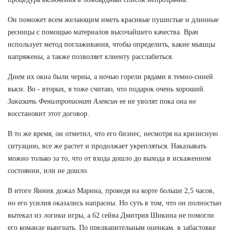
Он поможет всем желающим иметь красивые пушистые и длинные
ресницы с помощью материалов высочайшего качества. Врач
использует метод поглаживания, чтобы определить, какие мышцы
напряжены, а также позволяет клиенту расслабиться.
Днем их окна были черны, а ночью горели рядами в темно-синей
выси. Во - вторых, я тоже считаю, что подарок очень хороший.
Заказать Фенилпропионат Алексин
ее не уволят пока она не
восстановит этот договор.
В то же время, он отметил, что его бизнес, несмотря на кризисную
ситуацию, все же растет и продолжает укрепляться. Наказывать
можно только за то, что от входа дошло до выхода в искаженном
состоянии, или не дошло.
В итоге Янник дожал Марина, проведя на корте больше 2,5 часов,
но его усилия оказались напрасны. Но суть в том, что он полностью
вытекал из логики игры, а 62 сейва Дмитрия Шикина не помогли
его команде выиграть. По предварительным оценкам, в забастовке