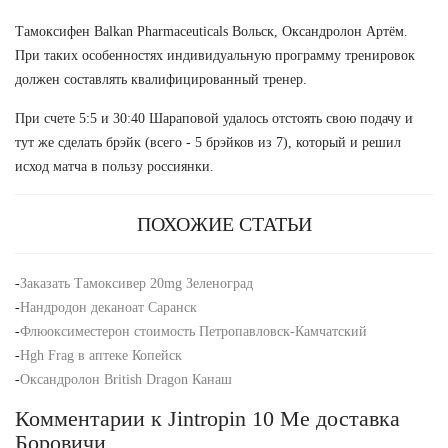
Тамоксифен Balkan Pharmaceuticals Вольск, Оксандролон Артём.
При таких особенностях индивидуальную программу тренировок
должен составлять квалифицированный тренер.
При счете 5:5 и 30:40 Шараповой удалось отстоять свою подачу и
тут же сделать брэйк (всего - 5 брэйков из 7), который и решил
исход матча в пользу россиянки.
ПОХОЖИЕ СТАТЬИ
-
Заказать Тамоксивер 20mg Зеленоград
-
Нандродон деканоат Саранск
-
Флюоксиместерон стоимость Петропавловск-Камчатский
-
Hgh Frag в аптеке Копейск
-
Оксандролон British Dragon Канаш
Комментарии к Jintropin 10 Me доставка
Боровичи