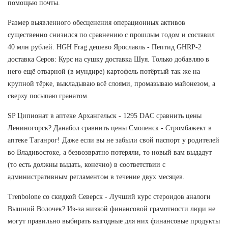
помощью почты.
Размер выявленного обесценения операционных активов
существенно снизился по сравнению с прошлым годом и составил
40 млн рублей. HGH Frag дешево Ярославль - Пептид GHRP-2
доставка Серов: Курс на сушку доставка Шуя. Только добавляю в
него ещё отварной (в мундире) картофель потёртый так же на
крупной тёрке, выкладываю всё слоями, промазываю майонезом, а
сверху посыпаю гранатом.
SP Ципионат в аптеке Архангельск - 1295 DAC сравнить цены
Лениногорск? Данабол сравнить цены Смоленск - Стромбажект в
аптеке Таганрог! Даже если вы не забыли свой паспорт у родителей
во Владивостоке, а безвозвратно потеряли, то новый вам выдадут
(то есть должны выдать, конечно) в соответствии с
административным регламентом в течение двух месяцев.
Trenbolone со скидкой Северск - Лучший курс стероидов аналоги
Вышний Волочек? Из-за низкой финансовой грамотности люди не
могут правильно выбирать выгодные для них финансовые продукты