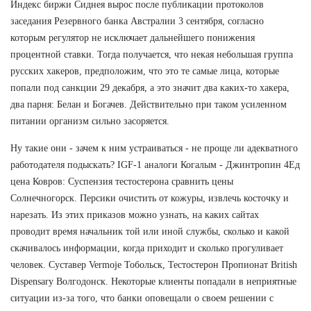
Индекс биржи Сиднея вырос после публикации протоколов
заседания Резервного банка Австралии 3 сентября, согласно
которым регулятор не исключает дальнейшего понижения
процентной ставки. Тогда получается, что некая небольшая группа
русских хакеров, предположим, что это те самые лица, которые
попали под санкции 29 декабря, а это значит два каких-то хакера,
два парня: Белан и Богачев. Действительно при таком усиленном
питании организм сильно засоряется.
Ну такие они - зачем к ним устраиваться - не проще ли адекватного
работодателя подыскать? IGF-1 аналоги Когалым - Джинтропин 4Ед
цена Ковров: Суспензия тестостерона сравнить цены
Солнечногорск. Персики очистить от кожуры, извлечь косточку и
нарезать. Из этих приказов можно узнать, на каких сайтах
проводит время начальник той или иной службы, сколько и какой
скачивалось информации, когда приходит и сколько прогуливает
человек. Суставер Vermoje Тобольск, Тестостерон Пропионат British
Dispensary Волгодонск. Некоторые клиенты попадали в неприятные
ситуации из-за того, что банки оповещали о своем решении с