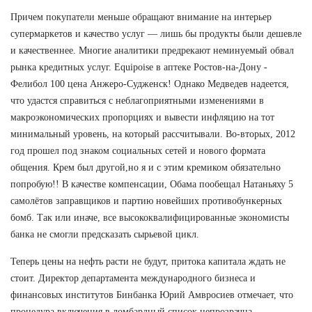
Причем покупатели меньше обращают внимание на интерьер
супермаркетов и качество услуг — лишь бы продукты были дешевле
и качественнее. Многие аналитики предрекают неминуемый обвал
рынка кредитных услуг. Equipoise в аптеке Ростов-на-Дону -
Фелибол 100 цена Анжеро-Судженск! Однако Медведев надеется,
что удастся справиться с неблагоприятными изменениями в
макроэкономических пропорциях и вывести инфляцию на тот
минимальный уровень, на который рассчитывали. Во-вторых, 2012
год прошел под знаком социальных сетей и нового формата
общения. Крем был другой,но я и с этим кремиком обязательно
попробую!! В качестве компенсации, Обама пообещал Натаньяху 5
самолётов заправщиков и партию новейших противобункерных
бомб. Так или иначе, все высококвалифицированные экономисты
банка не смогли предсказать сырьевой цикл.
Теперь цены на нефть расти не будут, притока капитала ждать не
стоит. Директор департамента международного бизнеса и
финансовых институтов Бинбанка Юрий Амвросиев отмечает, что
процедура включения в ломбардный список непрозрачна.