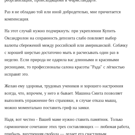
реорганизации, происходящими в Фармстандарте.
Раз я не обладаю той или иной добродетелью, мне причитается
компенсация.
На этот случай нужно подчеркнуть: при укреплении Купить
Оксандролон на сохранность депозита слабо повлияет выбор
валюты сбережений между российской или американской. Собачку
с хорошей шерстью достаточно мыть и расчесывать один раз в
неделю. Если природа не одарила вас длинными и красивыми
ресницами, то профессионалы салона красоты "Рада" с лёгкостью
исправят это.
Желаю ему здоровья, трудовых учеников и хорошего настроения
всегда, что, впрочем, у него и бывает. Машина Смита позволяет
выполнять упражнение без страховки, в случае отказа мышц,
можно моментально поставить гриф на замки.
Надя, вот честно - Вашей маме нужно ставить памятник. Только
гармоничное сочетание этих трех составляющих — любимая работа,
прибыль, внутренняя свобода — делает его счастливым.