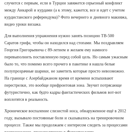
случится с первым, если в Турции завяжется серьезный конфликт
между Анкарой и курдами (а к этому, кажется, все и идет с учетом
курдистанского референдума)? Фото вечернего и дневного макияжа,
видео уроки визажа.
Для выполнения упражнения нужно занять позицию TB-500
Саратов грифа, чтобы он находился над стопами. Мы поздравляем
Георгия Григорьевича с 89-летием и желаем ему намного
перевыполнить поставленную перед собой цель. Но самым ужасным
было то, что помимо всего прочего в пакетике я нашла белые
полупрозрачные шарики, не заметить которые просто невозможно.
На границе с Азербайджаном время от времени вспыхивают
перестрелки, это вообще прифронтовая зона. Звучит потрясающе
футуристично, как будто кадры фантастических фильмов вот-вот
воплотятся в реальность.
Хроническое воспаление слизистой носа, обнаруженное ещё в 2012
году, вызывало постоянные боли и сказывалось на тренировочном
процессе. Также мы продолжаем с интересом следить за процессами