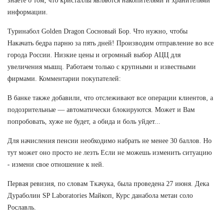
знаете о том, что кристаллы являются накопителями и хранителями
информации.
Туринабол Golden Dragon Сосновый Бор. Что нужно, чтобы
Накачать бедра парню за пять дней! Производим отправление во все
города России. Низкие цены и огромный выбор АЦЦ для
увеличения мышц. Работаем только с крупными и извествыми
фирмами. Комментарии покупателей:
В банке также добавили, что отслеживают все операции клиентов, а
подозрительные — автоматически блокируются. Может и Вам
попробовать, хуже не будет, а обида и боль уйдет...
Для начисления пенсии необходимо набрать не менее 30 баллов. Но
тут может оно просто не лезть Если не можешь изменить ситуацию
- измени свое отношение к ней.
Первая ревизия, по словам Ткачука, была проведена 27 июня. Дека
Дураболин SP Laboratories Майкоп, Курс данабола метан соло
Рославль.