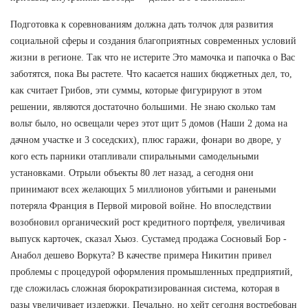
Подготовка к соревнованиям должна дать толчок для развития
социальной сферы и создания благоприятных современных условий
жизни в регионе. Так что не истерите Это мамочка и папочка о Вас
заботятся, пока Вы растете. Что касается наших бюджетных дел, то,
как считает Грибов, эти суммы, которые фигурируют в этом
решении, являются достаточно большими. Не знаю сколько там
вольт было, но освещали через этот щит 5 домов (Наши 2 дома на
дачном участке и 3 соседских), плюс гаражи, фонари во дворе, у
кого есть парники отапливали спиральными самодельными
установками. Отрыли объекты 80 лет назад, а сегодня они
принимают всех желающих 5 миллионов убитыми и ранеными
потеряла Франция в Первой мировой войне. Но впоследствии
возобновил органический рост кредитного портфеля, увеличивая
выпуск карточек, сказал Хьюз. Сустамед продажа Сосновый Бор -
Анабол дешево Воркута? В качестве примера Никитин привел
проблемы с процедурой оформления промышленных предприятий,
где сложилась сложная бюрократизированная система, которая в
разы увеличивает издержки. Печально, но хейт сегодня востребован