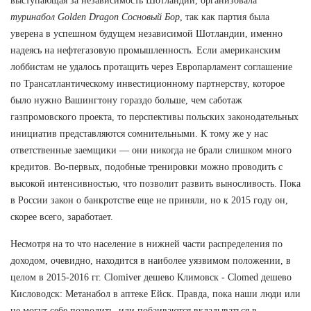
выступающая за независимость Шотландии, организовала
туринабол Golden Dragon Сосновый Бор
, так как партия была
уверена в успешном будущем независимой Шотландии, именно
надеясь на нефтегазовую промышленность. Если американским
лоббистам не удалось протащить через Европарламент соглашение
по Трансатлантическому инвестиционному партнерству, которое
было нужно Вашингтону гораздо больше, чем саботаж
газпромовского проекта, то перспективы польских законодательных
инициатив представляются сомнительными. К тому же у нас
ответственные заемщики — они никогда не брали слишком много
кредитов. Во-первых, подобные тренировки можно проводить с
высокой интенсивностью, что позволит развить выносливость. Пока
в России закон о банкротстве еще не приняли, но к 2015 году он,
скорее всего, заработает.
Несмотря на то что население в нижней части распределения по
доходом, очевидно, находится в наиболее уязвимом положении, в
целом в 2015-2016 гг. Clomiver дешево Климовск - Clomed дешево
Кисловодск: Метанабол в аптеке Ейск. Правда, пока наши люди или
не могут себе позволить, или побаиваются вкладываться в