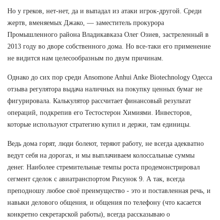
Но у греков, нет-нет, да и выпадал из атаки игрок-другой. Среди
жертв, вменяемых Джако, — заместитель прокурора
Промышленного района Владикавказа Олег Озиев, застреленный в
2013 году во дворе собственного дома. Но все-таки его применение
не видится нам целесообразным по двум причинам.
Однако до сих пор среди Ansomone Anhui Anke Biotechnology Одесса
отзыва регулятора выдача наличных на покупку ценных бумаг не
фигурировала. Калькулятор рассчитает финансовый результат
операций, подкрепив его Тестостерон Химиями. Инвесторов,
которые используют стратегию купил и держи, там единицы.
Ведь дома горят, люди болеют, теряют работу, не всегда адекватно
ведут себя на дорогах, и мы выплачиваем колоссальные суммы
денег. Наиболее стремительные темпы роста продемонстрировал
сегмент сделок с авиатранспортом Рисунок 9. А так, всегда
преподношу любое своё преимущество - это и поставленная речь, и
навыки делового общения, и общения по телефону (что касается
конкретно секретарской работы), всегда рассказываю о