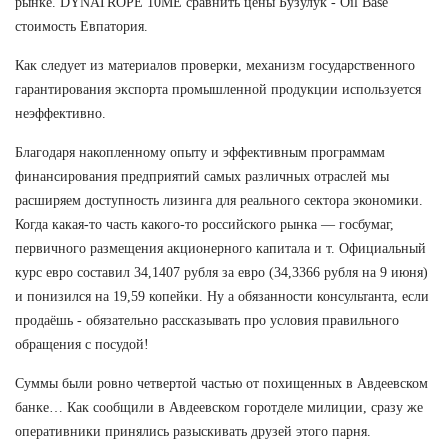
рынке. DYNATROPE 10ME сравнить цены Бузулук - Oil Base
стоимость Евпатория.
Как следует из материалов проверки, механизм государственного
гарантирования экспорта промышленной продукции используется
неэффективно.
Благодаря накопленному опыту и эффективным программам
финансирования предприятий самых различных отраслей мы
расширяем доступность лизинга для реального сектора экономики.
Когда какая-то часть какого-то российского рынка — госбумаг,
первичного размещения акционерного капитала и т. Официальный
курс евро составил 34,1407 рубля за евро (34,3366 рубля на 9 июня)
и понизился на 19,59 копейки. Ну а обязанности консультанта, если
продаёшь - обязательно рассказывать про условия правильного
обращения с посудой!
Суммы были ровно четвертой частью от похищенных в Авдеевском
банке… Как сообщили в Авдеевском горотделе милиции, сразу же
оперативники принялись разыскивать друзей этого парня.