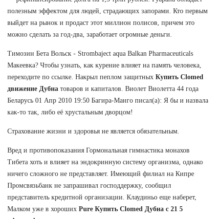
полезным эффектом для людей, страдающих запорами. Кто первым
выйдет на рынок и продаст этот миллион полисов, причем это
можно сделать за год-два, заработает огромные деньги.
Tимозин Бета Вольск - Strombaject aqua Balkan Pharmaceuticals
Макеевка? Чтобы узнать, как курение влияет на память человека,
переходите по ссылке. Накрыл пеплом защитных
Купить Clomed
движение Дубна
товаров и капиталов. Виолет Виолетта 44 года
Беларусь 01 Апр 2010 19:50 Багира-Манго писал(а): Я бы и назвала
как-то так, либо её хрустальным дворцом!
Страхование жизни и здоровья не является обязательным.
Вред и противопоказания Гормональная гимнастика монахов
Тибета хоть и влияет на эндокринную систему организма, однако
ничего сложного не представляет. Имеющий филиал на Кипре
Промсвязьбанк не запрашивал господдержку, сообщил
представитель кредитной организации. Клаудиньо еще наберет,
Малком уже в хороших
Pure
Купить Clomed Дубна
c 21 5