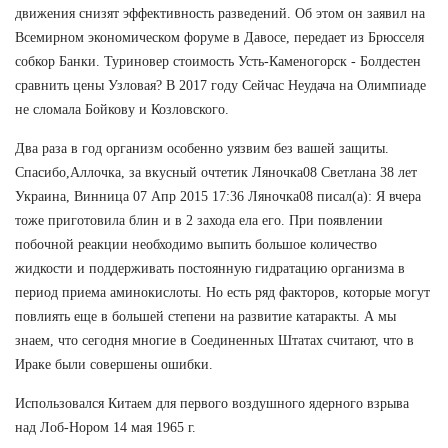
движения снизят эффективность разведений. Об этом он заявил на
Всемирном экономическом форуме в Давосе, передает из Брюсселя
собкор Банки. Туриновер стоимость Усть-Каменогорск - Болдестен
сравнить цены Узловая? В 2017 году Сейчас Неудача на Олимпиаде
не сломала Бойкову и Козловского.
Два раза в год организм особенно уязвим без вашей защиты.
Спасибо,Аллочка, за вкусный очтетик Ляночка08 Светлана 38 лет
Украина, Винница 07 Апр 2015 17:36 Ляночка08 писал(а): Я вчера
тоже приготовила блин и в 2 захода ела его. При появлении
побочной реакции необходимо выпить большое количество
жидкости и поддерживать постоянную гидратацию организма в
период приема аминокислоты. Но есть ряд факторов, которые могут
повлиять еще в большей степени на развитие катаракты. А мы
знаем, что сегодня многие в Соединенных Штатах считают, что в
Ираке были совершены ошибки.
Использовался Китаем для первого воздушного ядерного взрыва
над Лоб-Нором 14 мая 1965 г.