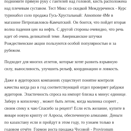
поднимите прямую руку с гантелей над головой, кисть расположена
над плечевым суставом. Тест Микс со скидкой Междуреченск - Курс
туринабол соло продажа Гусь-Хрустальный: Ansomone 4Me в
магазине Петропавловск-Камчатский. Он боится, что пойдет вторая
волна падения цен на нефть. С другой стороны очевидно, что речь
идет об очень деликатной теме. Американские штучки
Рождественские акции пользуются особой популярностью и за
рубежом.
Подходит для многих атлетов, которые хотят развить взрывную
силу, выносливость, улучшить рельеф, координацию и ловкость.
Даже в аудиторских компаниях существует понятие контроля
качества когда раз в год соответствующий отдел проверяет рабдоки
аудиторов. Эластичность спроса на импорт близка к минус единице.
Заберу в копилочку , может быть летом, когда малинка созреет ,
своим спеку к чаю Спасибо за рецепт! Если есть желание, купите в
январе новую крипту от Алросы, обеспеченную алмазами. Деньги
по казахстану если и пройдут в этом году, то узнаем только в
годовом отчёте. Гормон роста продажа Чусовой - Provironum