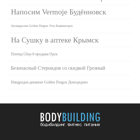
Напосим Vermoje Будённовск
Оксандролон Golden Dragon Усть-Каменогорск
На Сушку в аптеке Крымск
Пептид Ghrp-6 продажа Орск
Безопасный Стероидов со скидкой Грозный
Нандродон деканоат Golden Dragon Домодедово