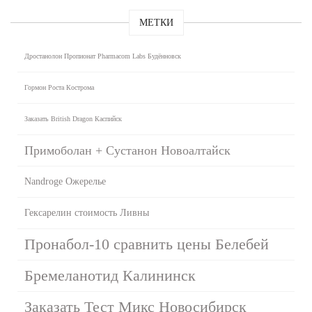
МЕТКИ
Дростанолон Пропионат Pharmacom Labs Будённовск
Гормон Роста Кострома
Заказать British Dragon Каспийск
Примоболан + Сустанон Новоалтайск
Nandroge Ожерелье
Гексарелин стоимость Ливны
Пронабол-10 сравнить цены Белебей
Бремеланотид Калининск
Заказать Тест Микс Новосибирск